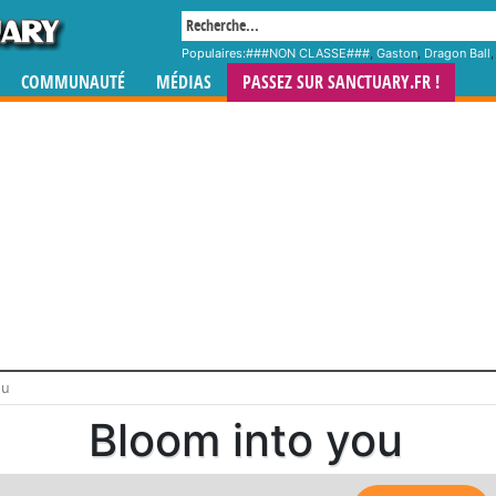
Populaires:
###NON CLASSE###
,
Gaston
,
Dragon Ball
COMMUNAUTÉ
MÉDIAS
PASSEZ SUR SANCTUARY.FR !
ou
Bloom into you