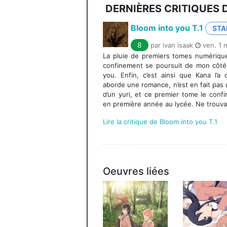
DERNIÈRES CRITIQUES 
Bloom into you T.1
STA
8
par ivan isaak
ven. 1 
La pluie de premiers tomes numérique
confinement se poursuit de mon côté
you. Enfin, c’est ainsi que Kana l’a c
aborde une romance, n’est en fait pas u
d’un yuri, et ce premier tome le confi
en première année au lycée. Ne trouvan
Lire la critique de Bloom into you T.1
Oeuvres liées