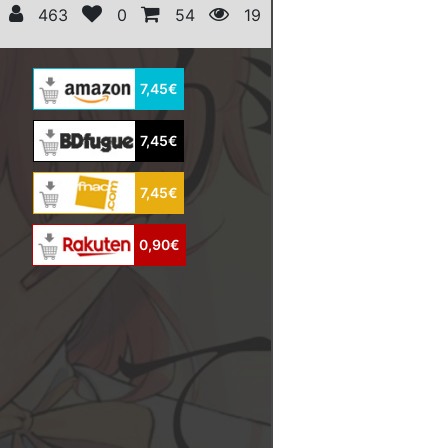
463
0
54
19
7,45€
7,45€
7,45€
0,90€