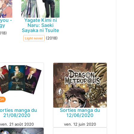
 you -
Yagate Kimi ni
gy
Naru: Saeki
Sayaka ni Tsuite
018)
(2018)
Light novel
GA
orties manga du
Sorties manga du
21/08/2020
12/06/2020
ven. 21 août 2020
ven. 12 juin 2020