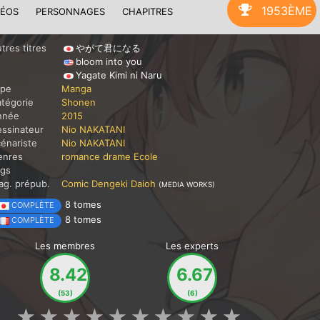
1953ÈME
DÉOS
PERSONNAGES
CHAPITRES
tres titres
やがて君になる
bloom into you
Yagate Kimi ni Naru
ype
Manga
tégorie
Shonen
nnée
2015
ssinateur
Nio NAKATANI
énariste
Nio NAKATANI
enres
romance
drame
Ecole
ags
g. prépub.
Comic Dengeki Daioh
(MEDIA WORKS)
8 tomes
COMPLÈTE
8 tomes
COMPLÈTE
Les membres
Les experts
8.42
6.67
(53)
(6)
★
★
★
★
★
★
★
★
★
★