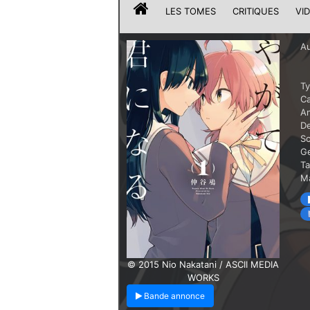
LES TOMES
CRITIQUES
VI
Au
T
Ca
A
De
Sc
G
T
Ma
© 2015 Nio Nakatani / ASCII MEDIA
WORKS
Bande annonce