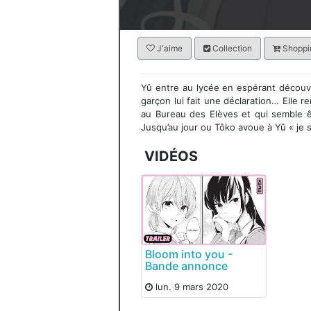
J'aime
Collection
Shoppin
Yû entre au lycée en espérant découv
garçon lui fait une déclaration… Elle re
au Bureau des Elèves et qui semble ê
Jusqu’au jour ou Tôko avoue à Yû « je
VIDÉOS
Bloom into you -
Bande annonce
lun. 9 mars 2020