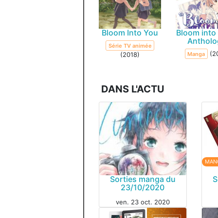
Bloom Into You
Bloom into
Antholo
Série TV animée
(2
(2018)
Manga
DANS L'ACTU
MAN
Sorties manga du
S
23/10/2020
ven. 23 oct. 2020