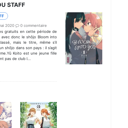
DU STAFF
FF
mai 2020
0 commentaire
s gratuits en cette période de
 avec donc le shôjo Bloom into
lassé, mais le titre, même s’il
n shôjo dans son pays : il s’agit
rme.Yû Koito est une jeune fille
t pas de club l...