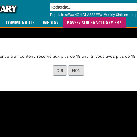
Populaires:
###NON CLASSE###
,
Weekly Shônen Jum
Contenu réservé aux plus de 18 ans
COMMUNAUTÉ
MÉDIAS
PASSEZ SUR SANCTUARY.FR !
rence à un contenu réservé aux plus de 18 ans. Si vous avez plus de 18 
OUI
NON
luxury
Island of the luxury