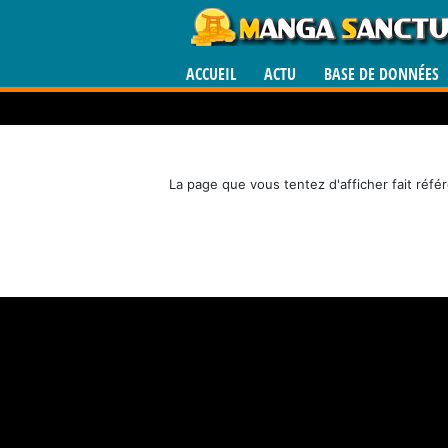
ACCUEIL
ACTU
BASE DE DONNÉES
La page que vous tentez d'afficher fait réfé
Manga
›
Fiche générale sur Island of the 