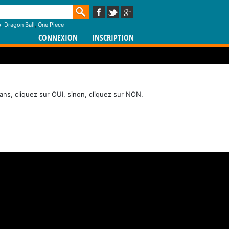
p
,
Dragon Ball
,
One Piece
CONNEXION
INSCRIPTION
ans, cliquez sur OUI, sinon, cliquez sur NON.