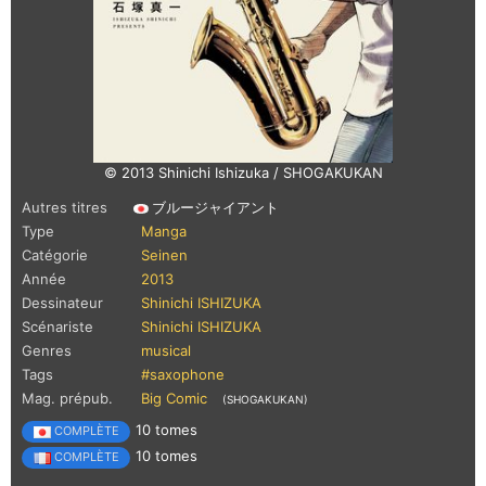
© 2013 Shinichi Ishizuka / SHOGAKUKAN
Autres titres
ブルージャイアント
Type
Manga
Catégorie
Seinen
Année
2013
Dessinateur
Shinichi ISHIZUKA
Scénariste
Shinichi ISHIZUKA
Genres
musical
Tags
#saxophone
Mag. prépub.
Big Comic
(SHOGAKUKAN)
10 tomes
COMPLÈTE
10 tomes
COMPLÈTE