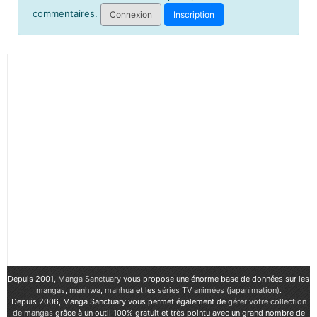
commentaires.
Connexion
Inscription
Depuis 2001,
Manga Sanctuary
vous propose une énorme base de données sur les
mangas
,
manhwa
,
manhua
et les
séries TV animées (japanimation)
.
Depuis 2006, Manga Sanctuary vous permet également de
gérer votre collection
de mangas
grâce à un outil 100% gratuit et très pointu avec un grand nombre de