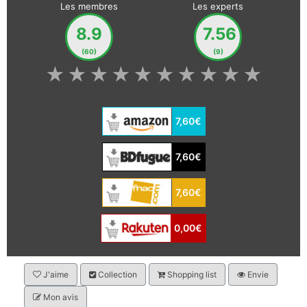
Les membres
Les experts
8.9
7.56
(60)
(9)
★
★
★
★
★
★
★
★
★
★
7,60€
7,60€
7,60€
0,00€
J'aime
Collection
Shopping list
Envie
Mon avis