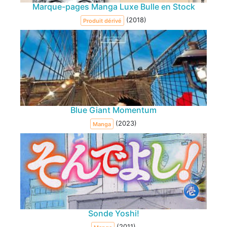
Marque-pages Manga Luxe Bulle en Stock
(2018)
Produit dérivé
Blue Giant Momentum
(2023)
Manga
Sonde Yoshi!
(2011)