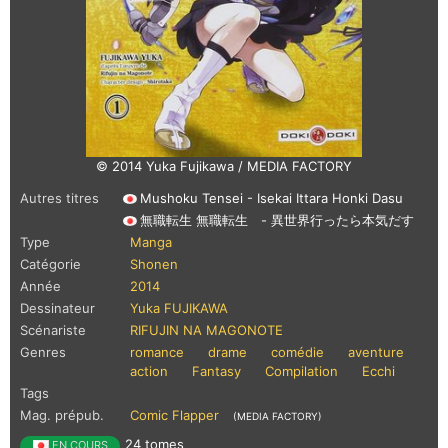
© 2014 Yuka Fujikawa / MEDIA FACTORY
Autres titres
Mushoku Tensei - Isekai Ittara Honki Dasu
無職転生 無職転生 - 異世界行ったら本気だす
Type
Manga
Catégorie
Shonen
Année
2014
Dessinateur
Yuka FUJIKAWA
Scénariste
RIFUJIN NA MAGONOTE
Genres
romance
drame
comédie
aventure
action
Fantasy
Compilation
Ecchi
Tags
Mag. prépub.
Comic Flapper
(MEDIA FACTORY)
24 tomes
EN COURS