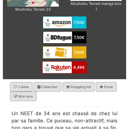
Mushoku Tensei manga box
1
Mushoku Tensei 23
7,50€
7,50€
7,50€
4,49€
J'aime
Collection
Shopping list
Envie
Mon avis
Un NEET de 34 ans est chassé de chez lui
par sa famille. Ce puceau, non-attractif, mais
bon gars a trouvé que sa vie arrivait à sa fin.