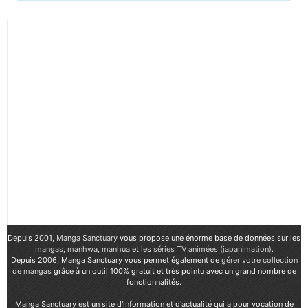
Depuis 2001,
Manga Sanctuary
vous propose une énorme base de données sur les
mangas
,
manhwa
,
manhua
et les
séries TV animées (japanimation)
.
Depuis 2006, Manga Sanctuary vous permet également de
gérer votre collection
de mangas
grâce à un outil 100% gratuit et très pointu avec un grand nombre de
fonctionnalités.
Manga Sanctuary est un site d'information et d'actualité qui a pour vocation de