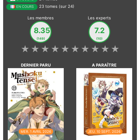
23 tomes (sur 24)
EN COURS
Les membres
Les experts
8.35
7.2
(149)
(10)
★
★
★
★
★
★
★
★
★
★
DERNIER PARU
A PARAÎTRE
MER. 1 AVRIL 2026
JEU. 10 SEPT. 2026