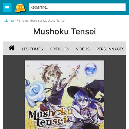
Manga
›
Fiche générale sur Mushoku Tensei
Mushoku Tensei
LES TOMES
CRITIQUES
VIDÉOS
PERSONNAGES