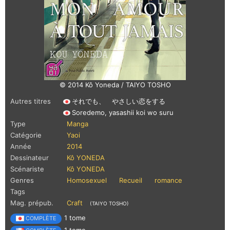
© 2014 Kô Yoneda / TAIYO TOSHO
Autres titres
それでも、 やさしい恋をする
Soredemo, yasashii koi wo suru
Type
Manga
Catégorie
Yaoi
Année
2014
Dessinateur
Kô YONEDA
Scénariste
Kô YONEDA
Genres
Homosexuel
Recueil
romance
Tags
Mag. prépub.
Craft
(TAIYO TOSHO)
1 tome
COMPLÈTE
1 tome