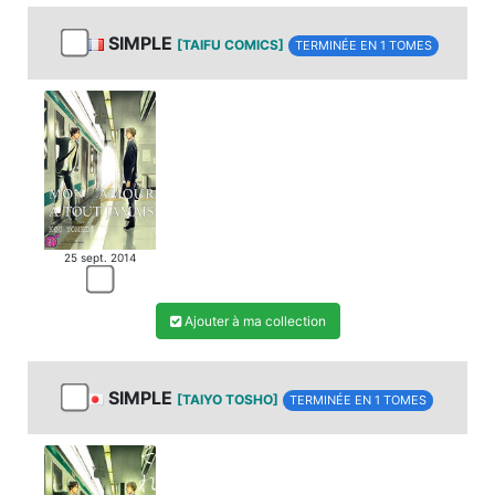
SIMPLE
[TAIFU COMICS]
TERMINÉE EN 1 TOMES
25 sept. 2014
Ajouter à ma collection
SIMPLE
[TAIYO TOSHO]
TERMINÉE EN 1 TOMES