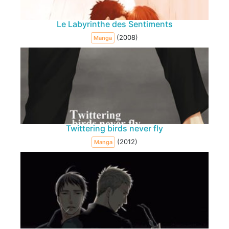
Le Labyrinthe des Sentiments
(2008)
Manga
Twittering birds never fly
(2012)
Manga