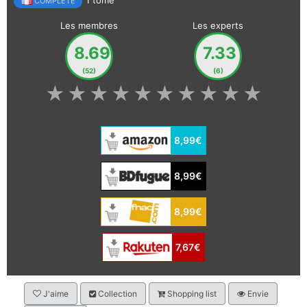
COMPLÈTE
Les membres
Les experts
8.69
7.33
(52)
(6)
★
★
★
★
★
★
★
★
★
★
8,99€
8,99€
8,99€
7,67€
J'aime
Collection
Shopping list
Envie