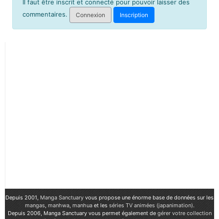
Il faut être inscrit et connecté pour pouvoir laisser des
commentaires.
Connexion
Inscription
Depuis 2001,
Manga Sanctuary
vous propose une énorme base de données sur les
mangas
,
manhwa
,
manhua
et les
séries TV animées (japanimation)
.
Depuis 2006, Manga Sanctuary vous permet également de
gérer votre collection