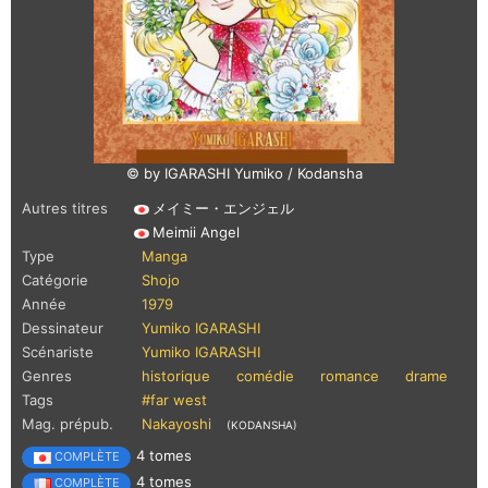
© by IGARASHI Yumiko / Kodansha
Autres titres
メイミー・エンジェル
Meimii Angel
Type
Manga
Catégorie
Shojo
Année
1979
Dessinateur
Yumiko IGARASHI
Scénariste
Yumiko IGARASHI
Genres
historique
comédie
romance
drame
Tags
#far west
Mag. prépub.
Nakayoshi
(KODANSHA)
4 tomes
COMPLÈTE
4 tomes
COMPLÈTE