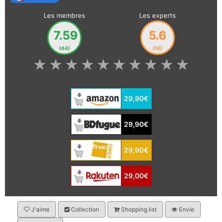
Les membres
Les experts
7.59
5.6
(44)
(10)
★
★
★
★
★
★
★
★
★
★
29,90€
29,90€
29,90€
29,00€
J'aime
Collection
Shopping list
Envie