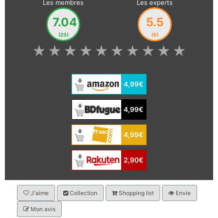
Les membres
Les experts
7.04
5.5
(23)
(6)
★
★
★
★
★
★
★
★
★
★
4,99€
4,99€
4,99€
2,90€
J'aime
Collection
Shopping list
Envie
Mon avis