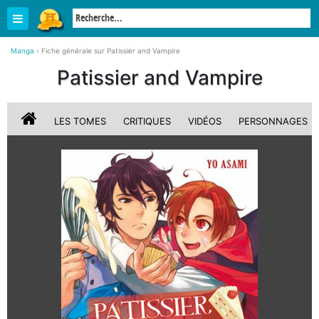
Manga
›
Fiche générale sur Patissier and Vampire
Patissier and Vampire
LES TOMES
CRITIQUES
VIDÉOS
PERSONNAGES