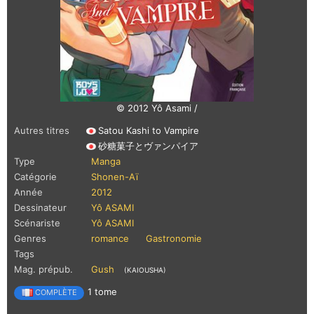
© 2012 Yô Asami /
Autres titres
Satou Kashi to Vampire
砂糖菓子とヴァンパイア
Type
Manga
Catégorie
Shonen-Aï
Année
2012
Dessinateur
Yô ASAMI
Scénariste
Yô ASAMI
Genres
romance
Gastronomie
Tags
Mag. prépub.
Gush
(KAIOUSHA)
1 tome
COMPLÈTE