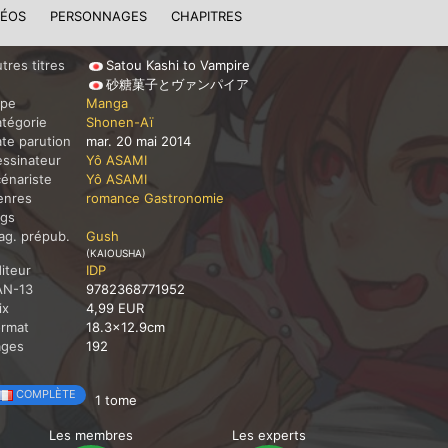
DÉOS
PERSONNAGES
CHAPITRES
tres titres
Satou Kashi to Vampire
砂糖菓子とヴァンパイア
ype
Manga
tégorie
Shonen-Aï
te parution
mar. 20 mai 2014
ssinateur
Yô ASAMI
énariste
Yô ASAMI
enres
romance
Gastronomie
ags
g. prépub.
Gush
(KAIOUSHA)
iteur
IDP
AN-13
9782368771952
ix
4,99 EUR
ormat
18.3x12.9cm
ages
192
COMPLÈTE
1 tome
Les membres
Les experts