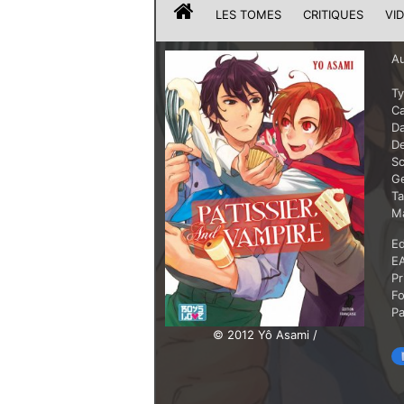
LES TOMES
CRITIQUES
VI
Au
T
Ca
Da
De
Sc
G
T
Ma
Ed
E
Pr
F
P
© 2012 Yô Asami /