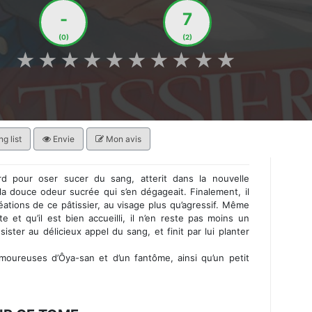
-
7
(0)
(2)
★
★
★
★
★
★
★
★
★
★
g list
Envie
Mon avis
rd pour oser sucer du sang, atterit dans la nouvelle
ar la douce odeur sucrée qui s’en dégageait. Finalement, il
ations de ce pâtissier, au visage plus qu’agressif. Même
ite et qu’il est bien accueilli, il n’en reste pas moins un
sister au délicieux appel du sang, et finit par lui planter
moureuses d’Ôya-san et d’un fantôme, ainsi qu’un petit