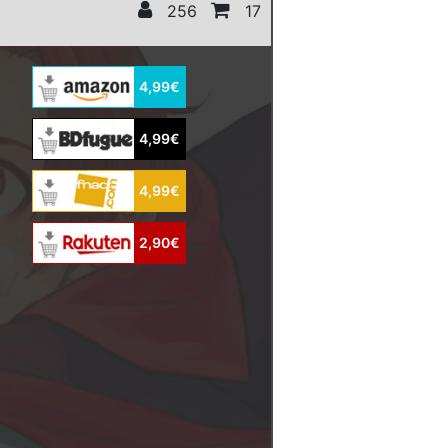
256
17
4,99€
4,99€
4,99€
2,90€