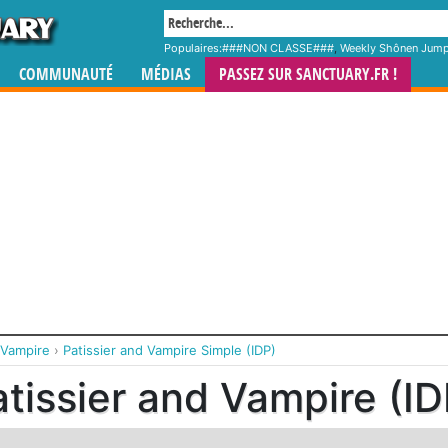
Populaires:
###NON CLASSE###
,
Weekly Shônen Jum
COMMUNAUTÉ
MÉDIAS
PASSEZ SUR SANCTUARY.FR !
 Vampire
›
Patissier and Vampire Simple (IDP)
tissier and Vampire (ID