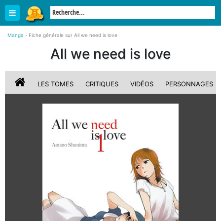
Manga
›
Fiche générale sur All we need is love
All we need is love
LES TOMES
CRITIQUES
VIDÉOS
PERSONNAGES