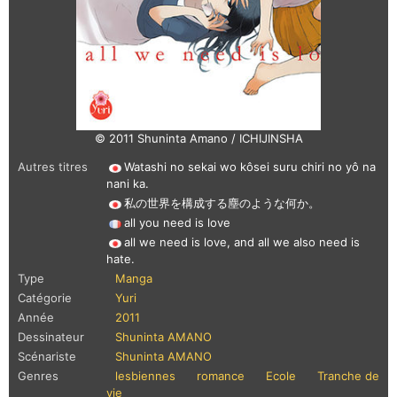
© 2011 Shuninta Amano / ICHIJINSHA
Autres titres
Watashi no sekai wo kôsei suru chiri no yô na
nani ka.
私の世界を構成する塵のような何か。
all you need is love
all we need is love, and all we also need is
hate.
Type
Manga
Catégorie
Yuri
Année
2011
Dessinateur
Shuninta AMANO
Scénariste
Shuninta AMANO
Genres
lesbiennes
romance
Ecole
Tranche de
vie