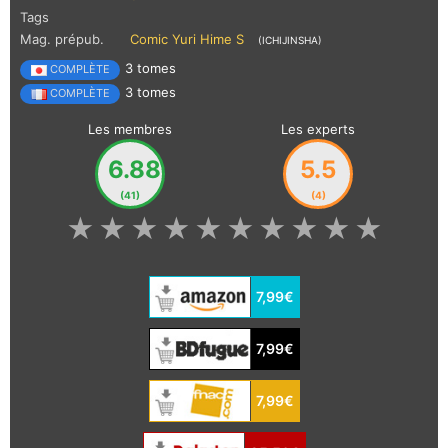
Tags
Mag. prépub.
Comic Yuri Hime S
(ICHIJINSHA)
3 tomes
COMPLÈTE
3 tomes
COMPLÈTE
Les membres
Les experts
6.88
5.5
(41)
(4)
★
★
★
★
★
★
★
★
★
★
7,99€
7,99€
7,99€