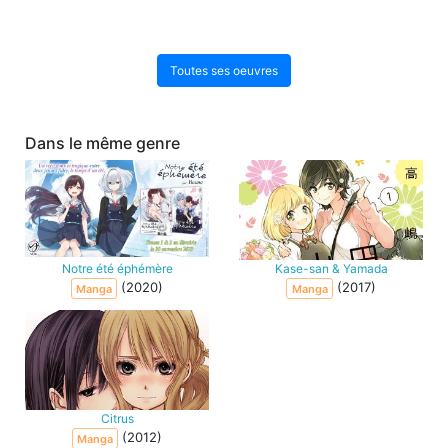
Toutes ses oeuvres
Dans le même genre
Notre été éphémère
Kase-san & Yamada
(2020)
(2017)
Manga
Manga
Citrus
(2012)
Manga