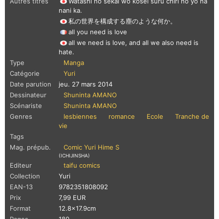
Autres titres
Watashi no sekai wo kôsei suru chiri no yô na
nani ka.
私の世界を構成する塵のような何か。
all you need is love
all we need is love, and all we also need is
hate.
Type
Manga
Catégorie
Yuri
Date parution
jeu. 27 mars 2014
Dessinateur
Shuninta AMANO
Scénariste
Shuninta AMANO
Genres
lesbiennes
romance
Ecole
Tranche de
vie
Tags
Mag. prépub.
Comic Yuri Hime S
(ICHIJINSHA)
Editeur
taifu comics
Collection
Yuri
EAN-13
9782351808092
Prix
7,99 EUR
Format
12.8x17.9cm
Pages
180