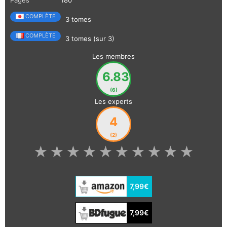
COMPLÈTE
3 tomes
COMPLÈTE
3 tomes (sur 3)
Les membres
6.83
(6)
Les experts
4
(2)
★
★
★
★
★
★
★
★
★
★
7,99€
7,99€