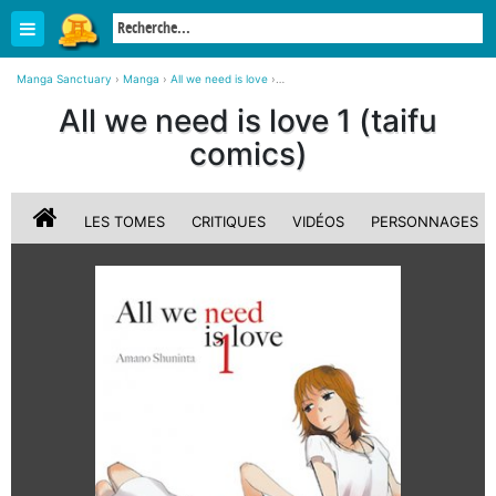
Manga Sanctuary
›
Manga
›
All we need is love
›
All we need is love 1 Simple (taifu comics)
All we need is love 1 (taifu
comics)
LES TOMES
CRITIQUES
VIDÉOS
PERSONNAGES