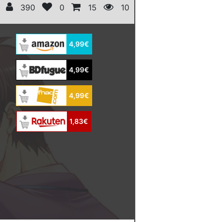
390
0
15
10
4,99€
4,99€
4,99€
1,83€