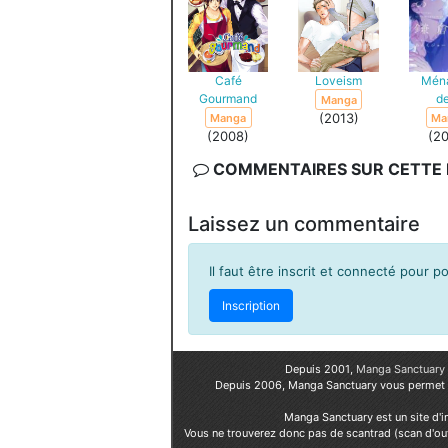
Café
Loveism
Mén
Gourmand
d
Manga
(2013)
Manga
Ma
(2008)
(2
COMMENTAIRES SUR CETTE F
Laissez un commentaire
Il faut être inscrit et connecté pour 
Inscription
Depuis 2001,
Manga Sanctuary
Depuis 2006, Manga Sanctuary vous permet
Manga Sanctuary est un site d'i
Vous ne trouverez donc pas de scantrad (scan d'ou