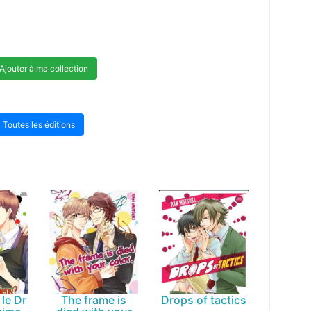
Ajouter à ma collection
Toutes les éditions
 le Dr
The frame is
Drops of tactics