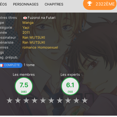
2322ÈME
DÉOS
PERSONNAGES
CHAPITRES
tres titres
Fuzoroi na Futari
ype
Manga
tégorie
Yaoi
nnée
2011
ssinateur
Ran MUTSUKI
énariste
Ran MUTSUKI
enres
romance
Homosexuel
ags
g. prépub.
1 tome
COMPLÈTE
Les membres
Les experts
7.5
6.1
(46)
(10)
★
★
★
★
★
★
★
★
★
★