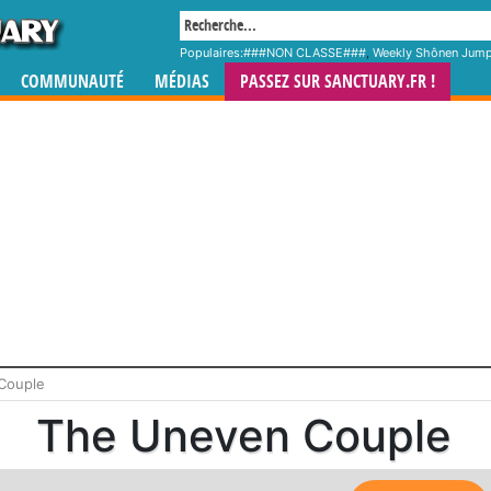
Populaires:
###NON CLASSE###
,
Weekly Shônen Jum
COMMUNAUTÉ
MÉDIAS
PASSEZ SUR SANCTUARY.FR !
Couple
The Uneven Couple