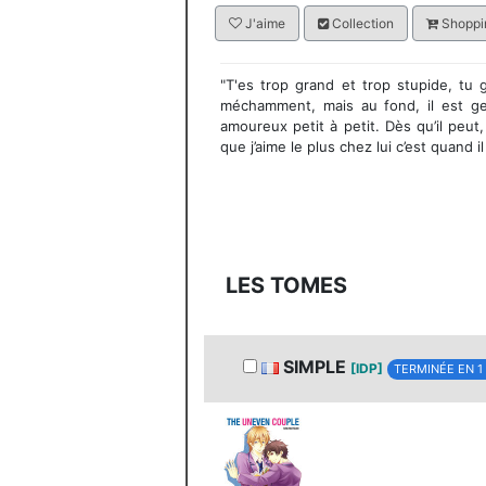
J'aime
Collection
Shoppin
"T'es trop grand et trop stupide, tu
méchamment, mais au fond, il est ge
amoureux petit à petit. Dès qu’il peut
que j’aime le plus chez lui c’est quand 
LES TOMES
SIMPLE
[IDP]
TERMINÉE EN 1