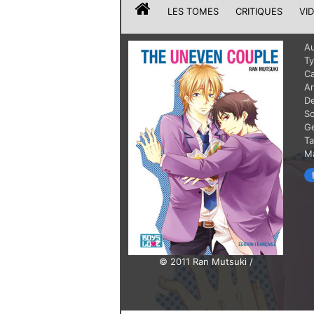
LES TOMES
CRITIQUES
VI
Au
T
Ca
A
De
Sc
G
T
Ma
© 2011 Ran Mutsuki /