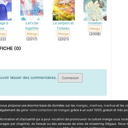
age à
Let's be
Le serpent et
Violation
eux
together
l'oiseau
Manga
(2008)
nga
Manga
Manga
022)
(2017)
(2021)
ICHE (0)
pouvoir laisser des commentaires.
Connexion
vous propose une énorme base de données sur les
mangas
,
manhwa
,
manhua
et les
s
 également de
gérer votre collection de mangas
grâce à un outil 100% gratuit et très p
nformation et d'actualité qui a pour vocation de promouvoir la culture manga sous tout
vrages par chapitre), du fansub ou des adresses de sites de streaming illégaux. Nous 