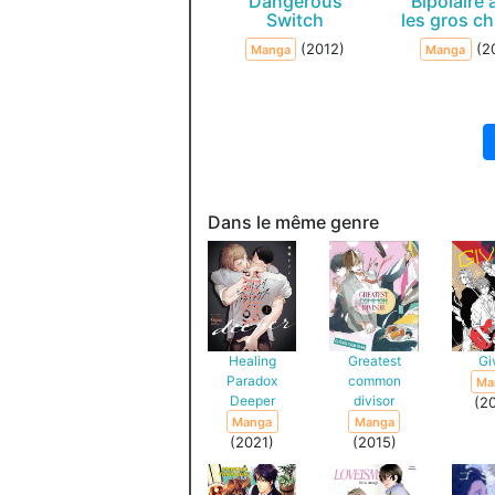
Dangerous
Bipolaire 
Switch
les gros c
(2012)
(2
Manga
Manga
Dans le même genre
Healing
Greatest
Gi
Paradox
common
Ma
Deeper
divisor
(2
Manga
Manga
(2021)
(2015)