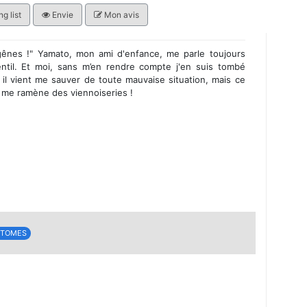
g list
Envie
Mon avis
 gênes !" Yamato, mon ami d'enfance, me parle toujours
ntil. Et moi, sans m’en rendre compte j'en suis tombé
, il vient me sauver de toute mauvaise situation, mais ce
il me ramène des viennoiseries !
 TOMES