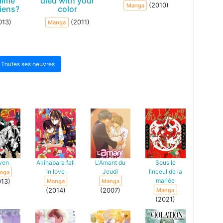
aime
died with your
(2010)
Manga
hiens?
color
013)
(2011)
Manga
Toutes ses oeuvres
ven
Akihabara fall
L'Amant du
Sous le
in love
Jeudi
linceul de la
nga
mariée
013)
Manga
Manga
(2014)
(2007)
Manga
(2021)