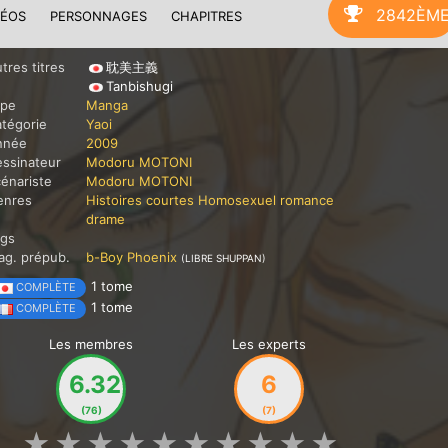
2842ÈM
DÉOS
PERSONNAGES
CHAPITRES
tres titres
耽美主義
Tanbishugi
ype
Manga
tégorie
Yaoi
nnée
2009
ssinateur
Modoru MOTONI
énariste
Modoru MOTONI
enres
Histoires courtes
Homosexuel
romance
drame
ags
g. prépub.
b-Boy Phoenix
(LIBRE SHUPPAN)
1 tome
COMPLÈTE
1 tome
COMPLÈTE
Les membres
Les experts
6.32
6
(76)
(7)
★
★
★
★
★
★
★
★
★
★