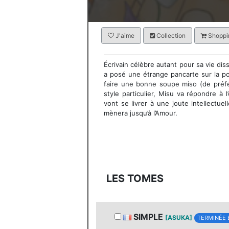
J'aime
Collection
Shoppin
Écrivain célèbre autant pour sa vie di
a posé une étrange pancarte sur la 
faire une bonne soupe miso (de préfé
style particulier, Misu va répondre à l’
vont se livrer à une joute intellectuel
mènera jusqu’à l’Amour.
LES TOMES
SIMPLE
[ASUKA]
TERMINÉE 