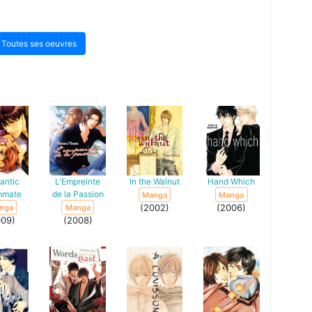
Toutes ses oeuvres
antic
L'Empreinte
In the Walnut
Hand Which
mmate
de la Passion
Manga
Manga
(2002)
(2006)
nga
Manga
009)
(2008)