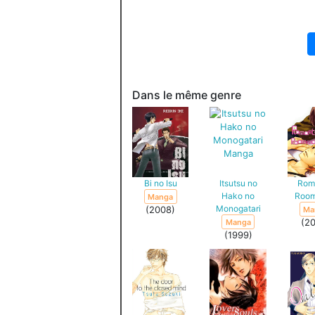
Dans le même genre
Bi no Isu
Itsutsu no
Rom
Hako no
Roo
Manga
Monogatari
(2008)
Ma
(2
Manga
(1999)