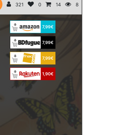
E
321
0
14
8
7,99€
7,99€
7,99€
1,90€