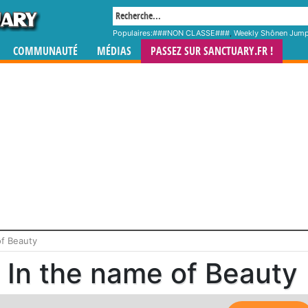
Populaires:
###NON CLASSE###
,
Weekly Shônen Jum
COMMUNAUTÉ
MÉDIAS
PASSEZ SUR SANCTUARY.FR !
of Beauty
In the name of Beauty