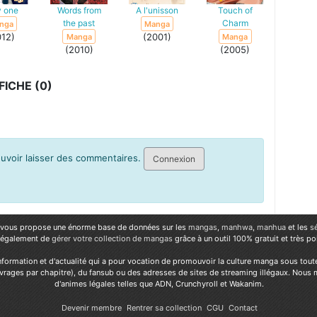
y one
Words from
A l'unisson
Touch of
the past
Charm
nga
Manga
012)
(2001)
Manga
Manga
(2010)
(2005)
ICHE (0)
pouvoir laisser des commentaires.
Connexion
vous propose une énorme base de données sur les
mangas
,
manhwa
,
manhua
et les
s
 également de
gérer votre collection de mangas
grâce à un outil 100% gratuit et très p
nformation et d'actualité qui a pour vocation de promouvoir la culture manga sous tout
vrages par chapitre), du fansub ou des adresses de sites de streaming illégaux. Nous 
d'animes légales telles que ADN, Crunchyroll et Wakanim.
Devenir membre
Rentrer sa collection
CGU
Contact