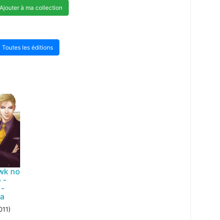
Ajouter à ma collection
Toutes les éditions
wk no
 -
 -
a
011)