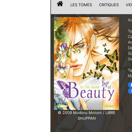
LES TOMES
CRITIQUES
VI
Au
T
Ca
A
De
Sc
G
T
Ma
© 2009 Modoru Motoni / LIBRE
SHUPPAN