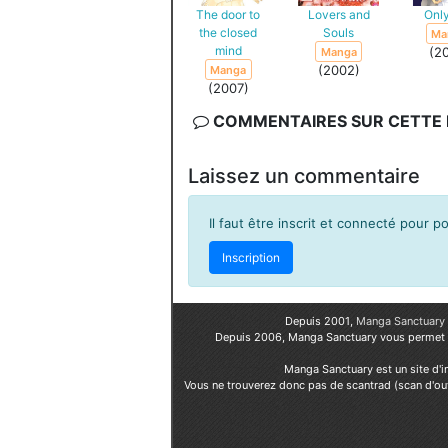
The door to
Lovers and
Onl
the closed
Souls
Ma
mind
(2
Manga
(2002)
Manga
(2007)
COMMENTAIRES SUR CETTE F
Laissez un commentaire
Il faut être inscrit et connecté pour 
Inscription
Depuis 2001,
Manga Sanctuary
Depuis 2006, Manga Sanctuary vous permet
Manga Sanctuary est un site d'i
Vous ne trouverez donc pas de scantrad (scan d'ou