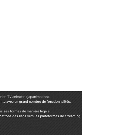
éries TV animées (japanimation)
.
ointu avec un grand nombre de fonctionnalités.
es ses formes de manière légale.
mettons des liens vers les plateformes de streaming