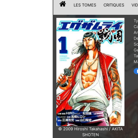
LES TOMES
CRITIQUES
VI
T
Ca
A
De
Sc
G
T
Ma
© 2009 Hiroshi Takahashi / AKITA
SHOTEN