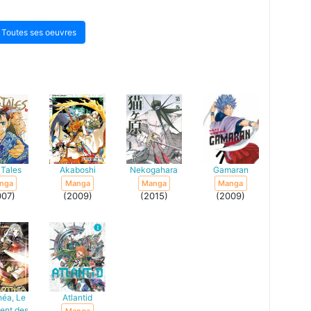
Toutes ses oeuvres
 Tales
Akaboshi
Nekogahara
Gamaran
nga
Manga
Manga
Manga
007)
(2009)
(2015)
(2009)
héa, Le
Atlantid
ent des