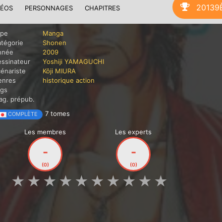
20139
DÉOS
PERSONNAGES
CHAPITRES
ype
Manga
tégorie
Shonen
nnée
2009
ssinateur
Yoshiji YAMAGUCHI
énariste
Kôji MIURA
enres
historique
action
ags
g. prépub.
7 tomes
COMPLÈTE
Les membres
Les experts
-
-
(0)
(0)
★
★
★
★
★
★
★
★
★
★