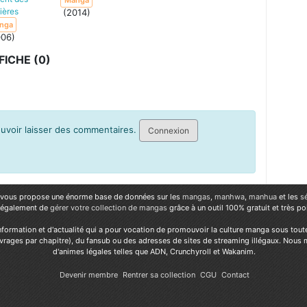
Manga
ières
(2014)
nga
006)
ICHE (0)
pouvoir laisser des commentaires.
Connexion
vous propose une énorme base de données sur les
mangas
,
manhwa
,
manhua
et les
s
 également de
gérer votre collection de mangas
grâce à un outil 100% gratuit et très p
nformation et d'actualité qui a pour vocation de promouvoir la culture manga sous tout
vrages par chapitre), du fansub ou des adresses de sites de streaming illégaux. Nous 
d'animes légales telles que ADN, Crunchyroll et Wakanim.
Devenir membre
Rentrer sa collection
CGU
Contact