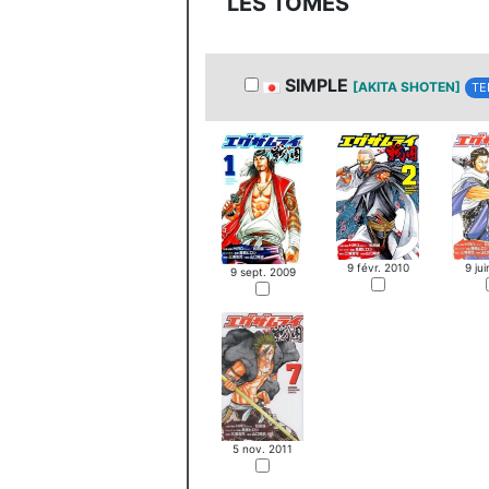
LES TOMES
SIMPLE
[AKITA SHOTEN]
TE
9 ju
9 févr. 2010
9 sept. 2009
5 nov. 2011