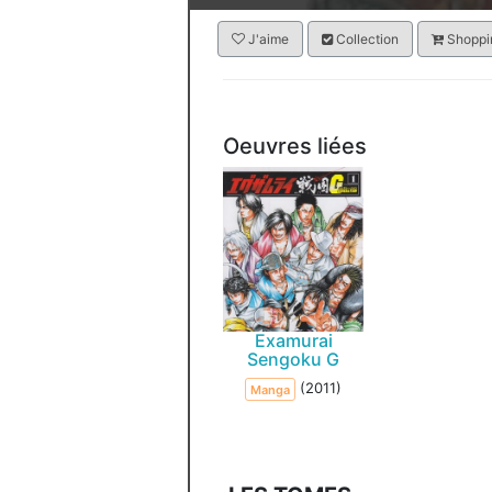
J'aime
Collection
Shoppin
Oeuvres liées
Examurai
Sengoku G
(2011)
Manga