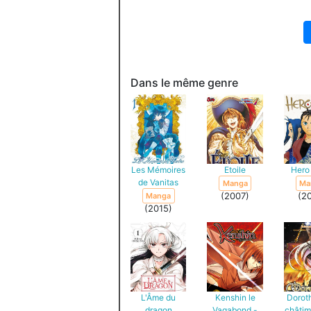
Dans le même genre
Les Mémoires
Etoile
Hero
de Vanitas
Manga
Ma
(2007)
(2
Manga
(2015)
L'Âme du
Kenshin le
Dorot
dragon
Vagabond -
châtim