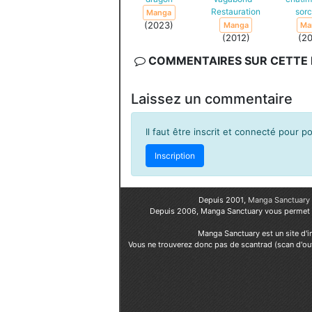
Restauration
sorc
Manga
(2023)
Manga
Ma
(2012)
(2
COMMENTAIRES SUR CETTE F
Laissez un commentaire
Il faut être inscrit et connecté pour 
Inscription
Depuis 2001,
Manga Sanctuary
Depuis 2006, Manga Sanctuary vous permet
Manga Sanctuary est un site d'i
Vous ne trouverez donc pas de scantrad (scan d'ou