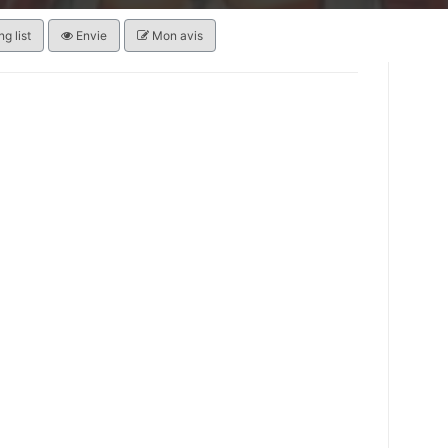
g list
Envie
Mon avis