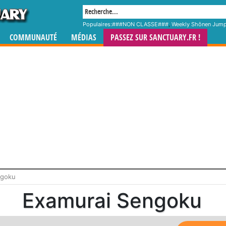
Populaires:
###NON CLASSE###
,
Weekly Shônen Jum
COMMUNAUTÉ
MÉDIAS
PASSEZ SUR SANCTUARY.FR !
ngoku
Examurai Sengoku