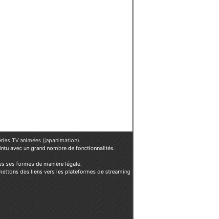
éries TV animées (japanimation)
.
ointu avec un grand nombre de fonctionnalités.
es ses formes de manière légale.
mettons des liens vers les plateformes de streaming