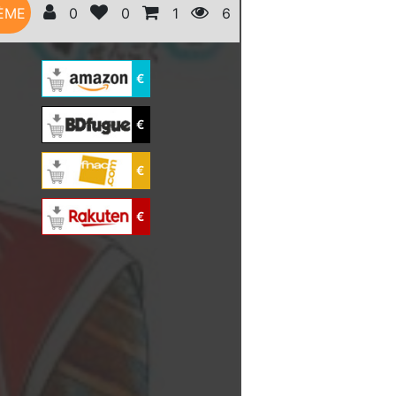
ÈME
0
0
1
6
€
€
€
€