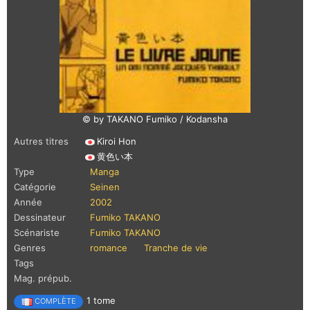
© by TAKANO Fumiko / Kodansha
Autres titres
Kiroi Hon
黄色い本
Type
Manga
Catégorie
Seinen
Année
2002
Dessinateur
Fumiko TAKANO
Scénariste
Fumiko TAKANO
Genres
romance
Tranche de vie
Tags
Mag. prépub.
1 tome
COMPLÈTE