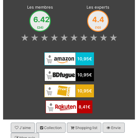
Les membres
Les experts
6.42
4.4
(24)
(10)
★
★
★
★
★
★
★
★
★
★
10,95€
10,95€
10,95€
8,41€
J'aime
Collection
Shopping list
Envie
Mon avis