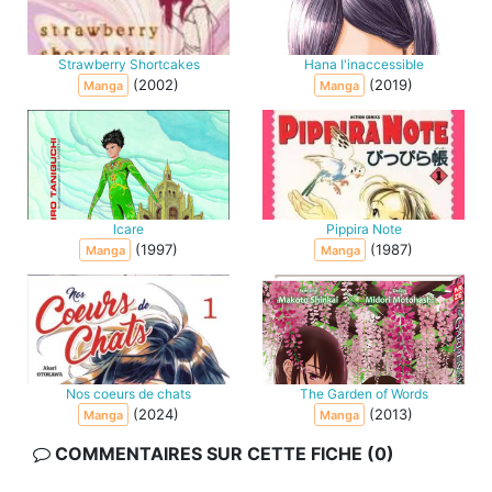
Strawberry Shortcakes
Hana l'inaccessible
(2002)
(2019)
Manga
Manga
Icare
Pippira Note
(1997)
(1987)
Manga
Manga
Nos coeurs de chats
The Garden of Words
(2024)
(2013)
Manga
Manga
COMMENTAIRES SUR CETTE FICHE (0)