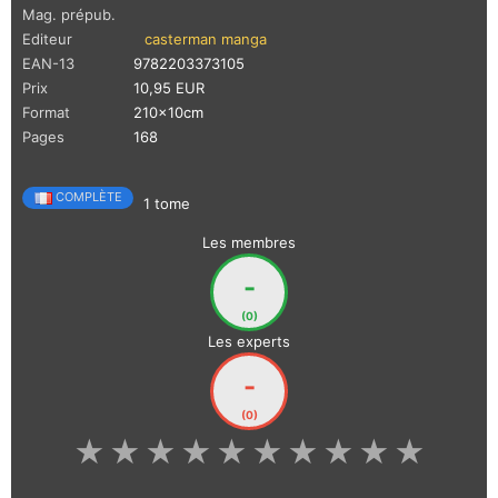
Mag. prépub.
Editeur
casterman manga
EAN-13
9782203373105
Prix
10,95 EUR
Format
210x10cm
Pages
168
COMPLÈTE
1 tome
Les membres
-
(0)
Les experts
-
(0)
★
★
★
★
★
★
★
★
★
★