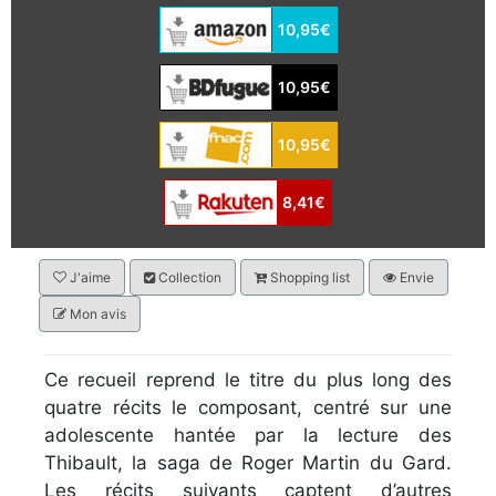
10,95€
10,95€
10,95€
8,41€
J'aime
Collection
Shopping list
Envie
Mon avis
Ce recueil reprend le titre du plus long des
quatre récits le composant, centré sur une
adolescente hantée par la lecture des
Thibault, la saga de Roger Martin du Gard.
Les récits suivants captent d’autres