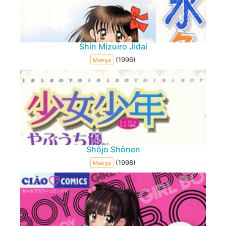
Shin Mizuiro Jidai
(1996)
Manga
Shôjo Shônen
(1998)
Manga