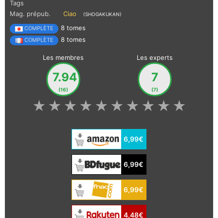
Tags
Mag. prépub.
Ciao
(SHOGAKUKAN)
8 tomes
COMPLÈTE
8 tomes
COMPLÈTE
Les membres
Les experts
7.94
7
(16)
(7)
★
★
★
★
★
★
★
★
★
★
6,99€
6,99€
6,99€
4,48€