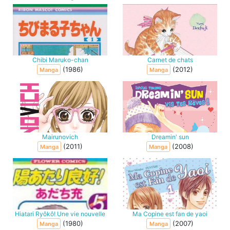
Chibi Maruko-chan
Carnet de chats
(1986)
(2012)
Manga
Manga
Mairunovich
Dreamin' sun
(2011)
(2008)
Manga
Manga
Hiatari Ryôkô! Une vie nouvelle
Ma Copine est fan de yaoi
(1980)
(2007)
Manga
Manga