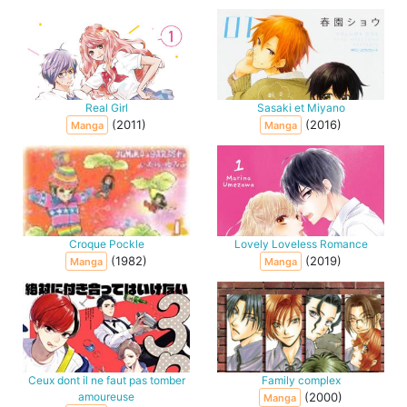
Real Girl
Sasaki et Miyano
(2011)
(2016)
Manga
Manga
Croque Pockle
Lovely Loveless Romance
(1982)
(2019)
Manga
Manga
Ceux dont il ne faut pas tomber
Family complex
amoureuse
(2000)
Manga