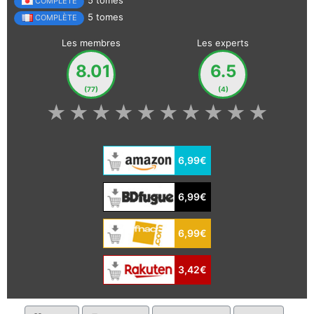
COMPLÈTE
5 tomes
COMPLÈTE
Les membres
Les experts
8.01
6.5
(77)
(4)
★
★
★
★
★
★
★
★
★
★
6,99€
6,99€
6,99€
3,42€