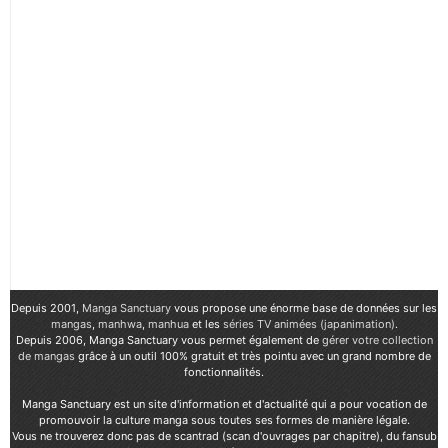
Depuis 2001,
Manga Sanctuary
vous propose une énorme base de données sur les
mangas
,
manhwa
,
manhua
et les
séries TV animées (japanimation)
.
Depuis 2006, Manga Sanctuary vous permet également de
gérer votre collection
de mangas
grâce à un outil 100% gratuit et très pointu avec un grand nombre de
fonctionnalités.
Manga Sanctuary est un site d'information et d'actualité qui a pour vocation de
promouvoir la culture manga sous toutes ses formes de manière légale.
Vous ne trouverez donc pas de scantrad (scan d'ouvrages par chapitre), du fansub