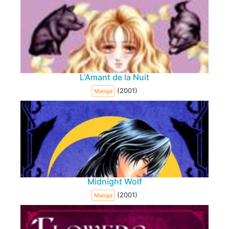
L'Amant de la Nuit
(2001)
Manga
Midnight Wolf
(2001)
Manga