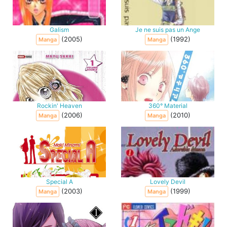
Galism
Je ne suis pas un Ange
(2005)
(1992)
Manga
Manga
Rockin' Heaven
360° Material
(2006)
(2010)
Manga
Manga
Special A
Lovely Devil
(2003)
(1999)
Manga
Manga