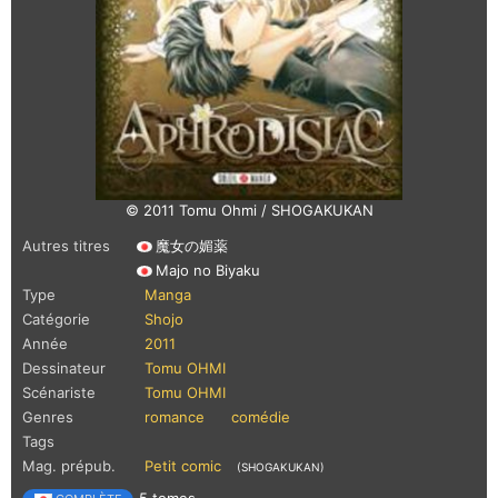
© 2011 Tomu Ohmi / SHOGAKUKAN
Autres titres
魔女の媚薬
Majo no Biyaku
Type
Manga
Catégorie
Shojo
Année
2011
Dessinateur
Tomu OHMI
Scénariste
Tomu OHMI
Genres
romance
comédie
Tags
Mag. prépub.
Petit comic
(SHOGAKUKAN)
5 tomes