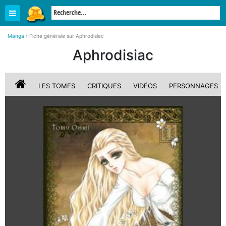
Manga
›
Fiche générale sur Aphrodisiac
Aphrodisiac
LES TOMES
CRITIQUES
VIDÉOS
PERSONNAGES