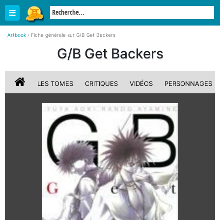
Artbook
›
Fiche générale sur G/B Get Backers
G/B Get Backers
LES TOMES
CRITIQUES
VIDÉOS
PERSONNAGES