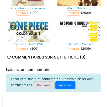
Porco Rosso - La legende
Wakfu - Making of
(1992)
(2009)
Artbook
Artbook
One Piece - Color Walk
Soul Eater - Soul Art
(2001)
(2009)
Artbook
Artbook
COMMENTAIRES SUR CETTE FICHE (0)
Laissez un commentaire
Il faut être inscrit et connecté pour pouvoir laisser des
commentaires.
Connexion
Inscription