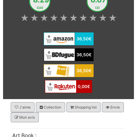
(24)
(3)
★
★
★
★
★
★
★
★
★
★
36,50€
36,50€
36,50€
0,00€
J'aime
Collection
Shopping list
Envie
Mon avis
Art Book :