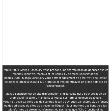
Depuis 2001,
Manga Sanctuary
vous propose une énorme base de données sur les
mangas
,
manhwa
,
manhua
et les
séries TV animées (japanimation)
.
Depuis 2006, Manga Sanctuary vous permet également de
gérer votre collection
de mangas
grâce à un outil 100% gratuit et très pointu avec un grand nombre de
fonctionnalités.
Manga Sanctuary est un site d'information et d'actualité qui a pour vocation de
promouvoir la culture manga sous toutes ses formes de manière légale.
Vous ne trouverez donc pas de scantrad (scan d'ouvrages par chapitre), du fansub
ou des adresses de sites de streaming illégaux. Nous mettons des liens vers les
plateformes de streaming d'animes légales telles que ADN, Crunchyroll et