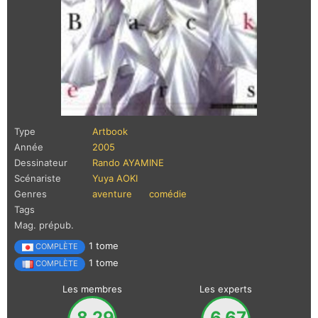
Type
Artbook
Année
2005
Dessinateur
Rando AYAMINE
Scénariste
Yuya AOKI
Genres
aventure
comédie
Tags
Mag. prépub.
1 tome
COMPLÈTE
1 tome
COMPLÈTE
Les membres
Les experts
8.29
6.67