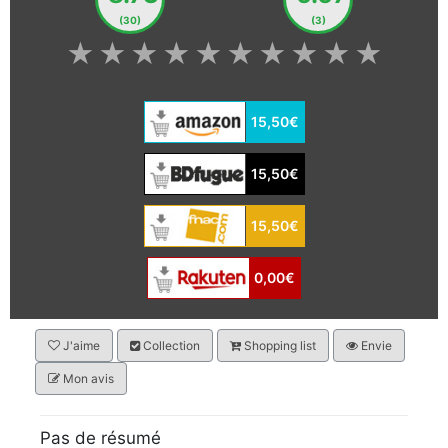
(30)
(3)
★
★
★
★
★
★
★
★
★
★
15,50€
15,50€
15,50€
0,00€
J'aime
Collection
Shopping list
Envie
Mon avis
Pas de résumé