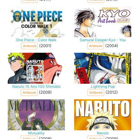
One Piece - Color Walk
Samurai Deeper Kyo - You
(2001)
(2004)
Artbook
Artbook
Naruto 10 Ans 100 Shinobis
Lightning Pop
(2009)
(2012)
Artbook
Artbook
Mutuality
Naruto
(2008)
(2009)
Artbook
Artbook