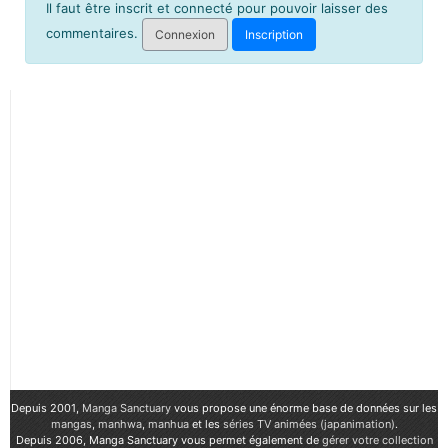
Il faut être inscrit et connecté pour pouvoir laisser des
commentaires.
Connexion
Inscription
Depuis 2001,
Manga Sanctuary
vous propose une énorme base de données sur les
mangas
,
manhwa
,
manhua
et les
séries TV animées (japanimation)
.
Depuis 2006, Manga Sanctuary vous permet également de
gérer votre collection