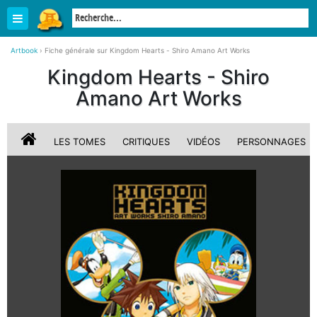
Artbook
›
Fiche générale sur Kingdom Hearts - Shiro Amano Art Works
Kingdom Hearts - Shiro
Amano Art Works
LES TOMES
CRITIQUES
VIDÉOS
PERSONNAGES