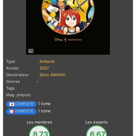
Type
Artbook
Année
2007
Dessinateur
Shiro AMANO
Genres
-
Tags
Mag. prépub.
1 tome
COMPLÈTE
1 tome
COMPLÈTE
Les membres
Les experts
8.73
6.67