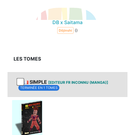
DB x Saitama
()
Dôjinshi
LES TOMES
SIMPLE
[EDITEUR FR INCONNU (MANGA)]
TERMINÉE EN 1 TOMES