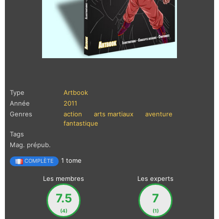
Type
Artbook
Année
2011
Genres
action
arts martiaux
aventure
fantastique
Tags
Mag. prépub.
1 tome
COMPLÈTE
Les membres
Les experts
7.5
7
(4)
(1)