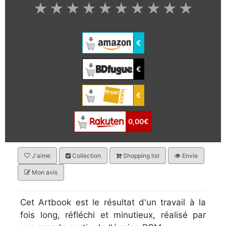
★
★
★
★
★
★
★
★
★
★
€
€
€
0,00€
J'aime
Collection
Shopping list
Envie
Mon avis
Cet Artbook est le résultat d'un travail à la
fois long, réfléchi et minutieux, réalisé par