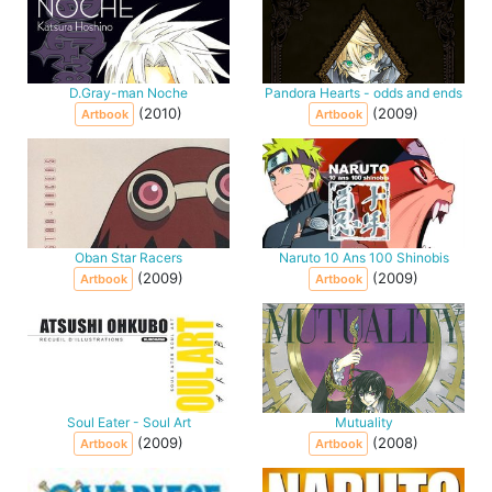
D.Gray-man Noche
Pandora Hearts - odds and ends
(2010)
(2009)
Artbook
Artbook
Oban Star Racers
Naruto 10 Ans 100 Shinobis
(2009)
(2009)
Artbook
Artbook
Soul Eater - Soul Art
Mutuality
(2009)
(2008)
Artbook
Artbook