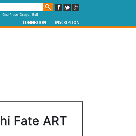
p
,
One Piece
,
Dragon Ball
CONNEXION
INSCRIPTION
hi Fate ART