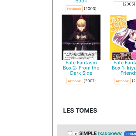
Book
(2005)
(2003)
Fanbook
Fate Fantasm
Fate Fan
Box 2: From the
Box 1: Iriy
Dark Side
Friend
(2007)
(2
Artbook
Artbook
LES TOMES
SIMPLE
[KADOKAWA]
TERMI