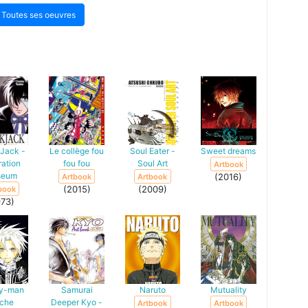
Toutes ses oeuvres
 Jack -
Le collège fou
Soul Eater -
Sweet dreams
tration
fou fou
Soul Art
Artbook
seum
(2016)
Artbook
Artbook
(2015)
(2009)
book
973)
ay-man
Samurai
Naruto
Mutuality
che
Deeper Kyo -
Artbook
Artbook