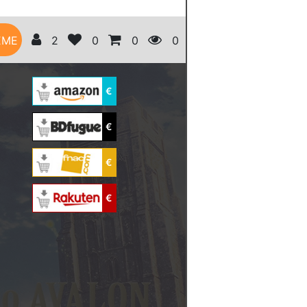
ÈME
2
0
0
0
€
€
€
€