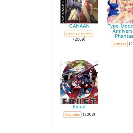
CANAAN
Type-Moon
Annivers
Série TV animée
Phanta
(2009)
(2
Artbook
Faust
(2003)
Magazine