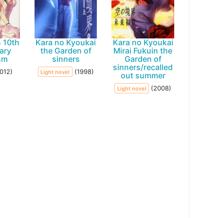
 10th
Kara no Kyoukai
Kara no Kyoukai
ary
the Garden of
Mirai Fukuin the
sm
sinners
Garden of
sinners/recalled
012)
(1998)
Light novel
out summer
(2008)
Light novel