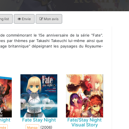
g list
Envie
Mon avis
igide commémorant le 15e anniversaire de la série "Fate".
nées par thèmes par Takashi Takeuchi lui-même ainsi que
oyage britannique" dépeignant les paysages du Royaume-
night
Fate Stay Night
Fate/Stay Night
Visual Story
(2006)
imée
Manga