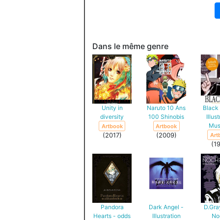
Dans le même genre
Unity in
Naruto 10 Ans
Black
diversity
100 Shinobis
Illus
Mu
Artbook
Artbook
(2017)
(2009)
Art
(1
Pandora
Dark Angel -
D.Gr
Hearts - odds
Illustration
No