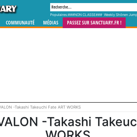
Populaires:
###NON CLASSE###
,
Weekly Shônen Jum
COMMUNAUTÉ
MÉDIAS
PASSEZ SUR SANCTUARY.FR !
AVALON -Takashi Takeuchi Fate ART WORKS
AVALON -Takashi Takeuc
WORKS