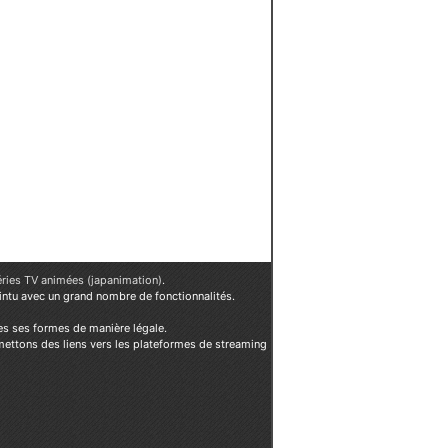
éries TV animées (japanimation)
.
ointu avec un grand nombre de fonctionnalités.
es ses formes de manière légale.
mettons des liens vers les plateformes de streaming