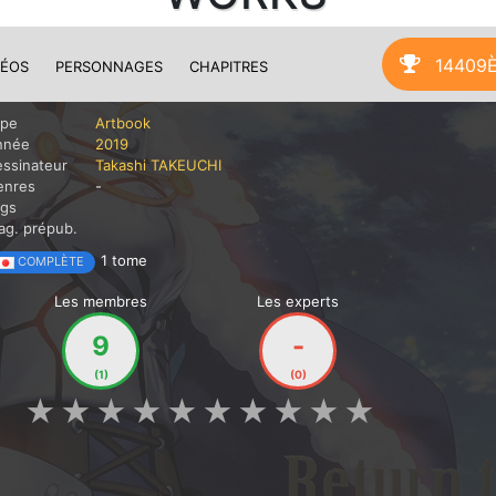
14409
DÉOS
PERSONNAGES
CHAPITRES
ype
Artbook
nnée
2019
ssinateur
Takashi TAKEUCHI
enres
-
ags
g. prépub.
1 tome
COMPLÈTE
Les membres
Les experts
9
-
(1)
(0)
★
★
★
★
★
★
★
★
★
★