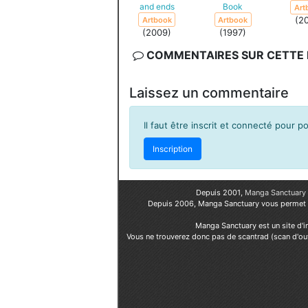
and ends
Book
Art
(2
Artbook
Artbook
(2009)
(1997)
COMMENTAIRES SUR CETTE F
Laissez un commentaire
Il faut être inscrit et connecté pour 
Inscription
Depuis 2001,
Manga Sanctuary
Depuis 2006, Manga Sanctuary vous permet
Manga Sanctuary est un site d'i
Vous ne trouverez donc pas de scantrad (scan d'ou