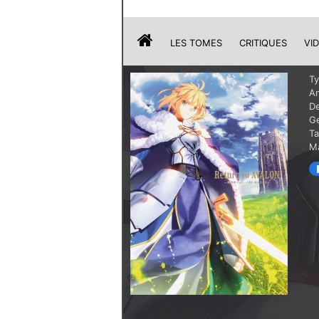
LES TOMES
CRITIQUES
VI
T
A
De
G
T
Ma