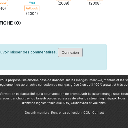
You
(2009)
(2008)
book
010)
Artbook
(2004)
ICHE (0)
pouvoir laisser des commentaires.
Connexion
vous propose une énorme base de données sur les
mangas
,
manhwa
,
manhua
et les
s
 également de
gérer votre collection de mangas
grâce à un outil 100% gratuit et très p
nformation et d'actualité qui a pour vocation de promouvoir la culture manga sous tout
vrages par chapitre), du fansub ou des adresses de sites de streaming illégaux. Nous 
d'animes légales telles que ADN, Crunchyroll et Wakanim.
Devenir membre
Rentrer sa collection
CGU
Contact