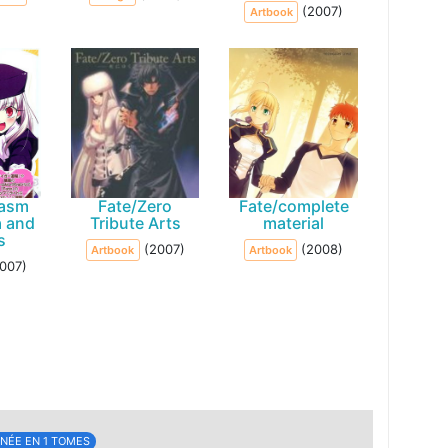
(2007)
Artbook
tasm
Fate/Zero
Fate/complete
a and
Tribute Arts
material
s
(2007)
(2008)
Artbook
Artbook
007)
NÉE EN 1 TOMES