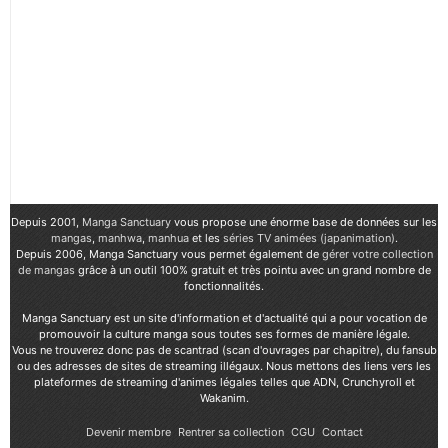
Depuis 2001,
Manga Sanctuary
vous propose une énorme base de données sur les
mangas
,
manhwa
,
manhua
et les
séries TV animées (japanimation)
.
Depuis 2006, Manga Sanctuary vous permet également de
gérer votre collection
de mangas
grâce à un outil 100% gratuit et très pointu avec un grand nombre de
fonctionnalités.
Manga Sanctuary est un site d'information et d'actualité qui a pour vocation de
promouvoir la culture manga sous toutes ses formes de manière légale.
Vous ne trouverez donc pas de scantrad (scan d'ouvrages par chapitre), du fansub
ou des adresses de sites de streaming illégaux. Nous mettons des liens vers les
plateformes de streaming d'animes légales telles que ADN, Crunchyroll et
Wakanim.
Devenir membre
Rentrer sa collection
CGU
Contact