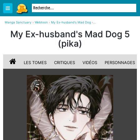
Manga Sanctuary
›
Webtoon
›
My Ex-husband's Mad Dog
›
My Ex-husband's Mad Dog 5 simple (pika)
My Ex-husband's Mad Dog 5
(pika)
LES TOMES
CRITIQUES
VIDÉOS
PERSONNAGES