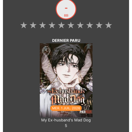
-
(0)
★
★
★
★
★
★
★
★
★
★
DERNIER PARU
MER. 1 JUIL. 2026
My Ex-husband's Mad Dog
5