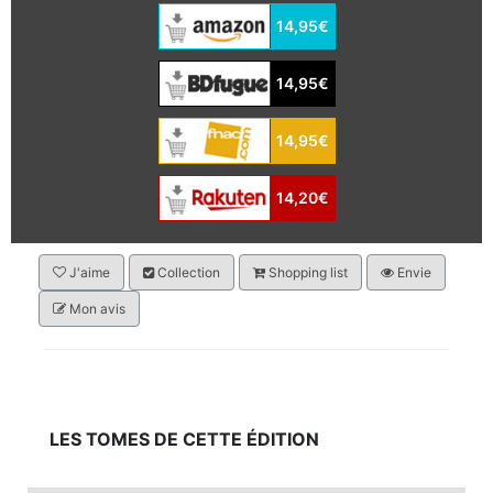
14,95€
14,95€
14,95€
14,20€
J'aime
Collection
Shopping list
Envie
Mon avis
LES TOMES DE CETTE ÉDITION