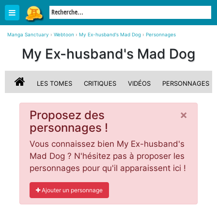
Manga Sanctuary
›
Webtoon
›
My Ex-husband's Mad Dog
›
Personnages
My Ex-husband's Mad Dog
LES TOMES
CRITIQUES
VIDÉOS
PERSONNAGES
×
Proposez des
personnages !
Vous connaissez bien My Ex-husband's
Mad Dog ? N'hésitez pas à proposer les
personnages pour qu'il apparaissent ici !
Ajouter un personnage