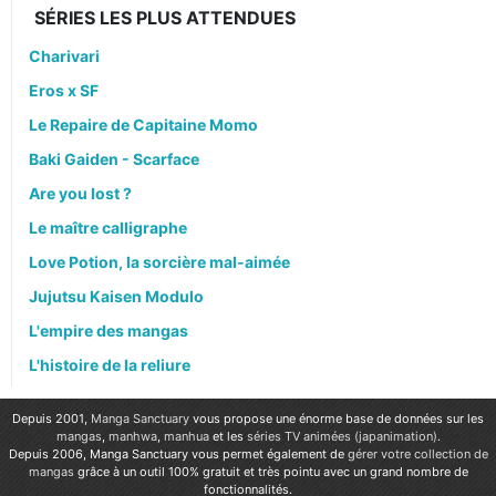
SÉRIES LES PLUS ATTENDUES
Charivari
Eros x SF
Le Repaire de Capitaine Momo
Baki Gaiden - Scarface
Are you lost ?
Le maître calligraphe
Love Potion, la sorcière mal-aimée
Jujutsu Kaisen Modulo
L'empire des mangas
L'histoire de la reliure
Depuis 2001,
Manga Sanctuary
vous propose une énorme base de données sur les
mangas
,
manhwa
,
manhua
et les
séries TV animées (japanimation)
.
Depuis 2006, Manga Sanctuary vous permet également de
gérer votre collection de
mangas
grâce à un outil 100% gratuit et très pointu avec un grand nombre de
fonctionnalités.