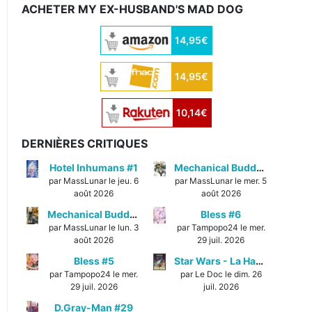
ACHETER MY EX-HUSBAND'S MAD DOG
14,95€
14,95€
10,14€
DERNIÈRES CRITIQUES
Hotel Inhumans #1
Mechanical Buddy Universe #1
par MassLunar le jeu. 6
par MassLunar le mer. 5
août 2026
août 2026
Mechanical Buddy Universe #0
Bless #6
par MassLunar le lun. 3
par Tampopo24 le mer.
août 2026
29 juil. 2026
Bless #5
Star Wars - La Haute République - Un équilibre fragile
par Tampopo24 le mer.
par Le Doc le dim. 26
29 juil. 2026
juil. 2026
D.Gray-Man #29