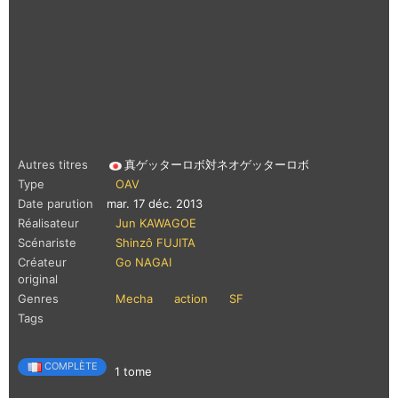
Autres titres
真ゲッターロボ対ネオゲッターロボ
Type
OAV
Date parution
mar. 17 déc. 2013
Réalisateur
Jun KAWAGOE
Scénariste
Shinzô FUJITA
Créateur
Go NAGAI
original
Genres
Mecha
action
SF
Tags
COMPLÈTE
1 tome