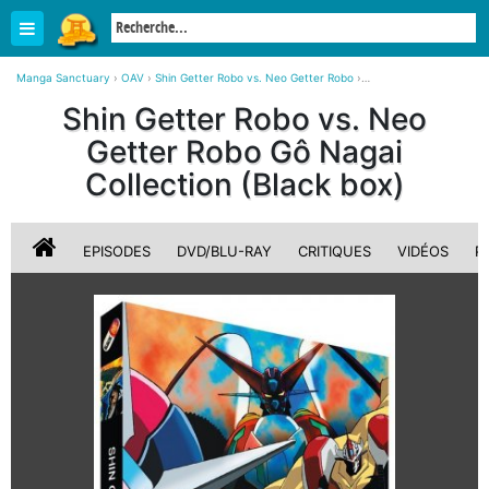
Manga Sanctuary
›
OAV
›
Shin Getter Robo vs. Neo Getter Robo
›
Shin Getter Robo vs. Neo Getter Robo Gô Nagai Collection (Black box)
Shin Getter Robo vs. Neo
Getter Robo Gô Nagai
Collection (Black box)
EPISODES
DVD/BLU-RAY
CRITIQUES
VIDÉOS
P