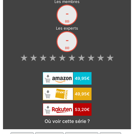
Les membres
-
(0)
Les experts
-
(0)
★
★
★
★
★
★
★
★
★
★
49,95€
49,95€
53,20€
Où voir cette série ?