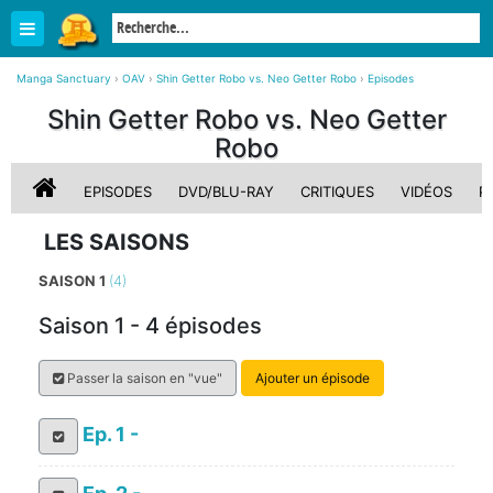
Manga Sanctuary
›
OAV
›
Shin Getter Robo vs. Neo Getter Robo
›
Episodes
Shin Getter Robo vs. Neo Getter
Robo
EPISODES
DVD/BLU-RAY
CRITIQUES
VIDÉOS
P
LES SAISONS
SAISON 1
(4)
Saison 1 - 4 épisodes
Passer la saison en "vue"
Ajouter un épisode
Ep. 1 -