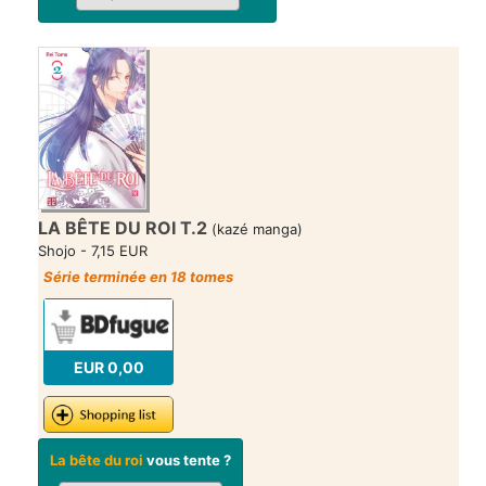
LA BÊTE DU ROI T.2
(kazé manga)
Shojo - 7,15 EUR
Série terminée en 18 tomes
EUR 0,00
La bête du roi
vous tente ?