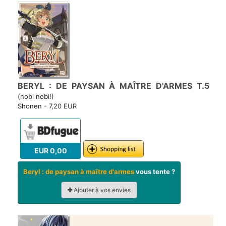
BERYL : DE PAYSAN À MAÎTRE D'ARMES T.5
(nobi nobi!)
Shonen - 7,20 EUR
EUR 0,00
Beryl : de paysan à maître d'armes
vous tente ?
Ajouter à vos envies