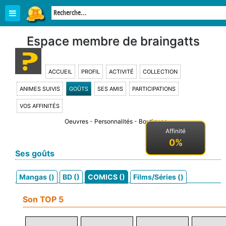
Espace membre de braingatts
ACCUEIL
PROFIL
ACTIVITÉ
COLLECTION
ANIMES SUIVIS
GOÛTS
SES AMIS
PARTICIPATIONS
VOS AFFINITÉS
Oeuvres
-
Personnalités
-
Boutiques
Affinité
0%
Ses goûts
Mangas ()
BD ()
COMICS ()
Films/Séries ()
Son TOP 5