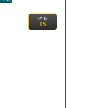
Affinité
0%