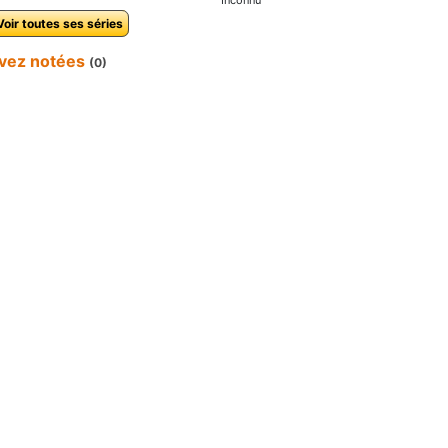
Inconnu
Voir toutes ses séries
avez notées
(0)