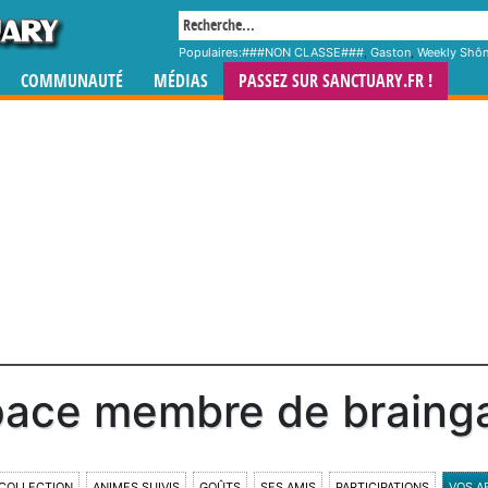
Populaires:
###NON CLASSE###
,
Gaston
,
Weekly Shô
COMMUNAUTÉ
MÉDIAS
PASSEZ SUR SANCTUARY.FR !
ace membre de brainga
COLLECTION
ANIMES SUIVIS
GOÛTS
SES AMIS
PARTICIPATIONS
VOS A