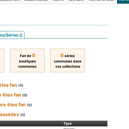
ms/Séries ()
0
0
Fan de
séries
boutiques
communes dans
communes
vos collections
êtes fan
(0)
e êtes fan
(0)
re êtes fan
(0)
possédez
(0)
Type