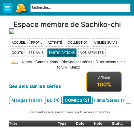
Espace membre de Sachiko-chi
ACCUEIL
PROFIL
ACTIVITÉ
COLLECTION
ANIMES SUIVIS
GOÛTS
SES AMIS
PARTICIPATIONS
VOS AFFINITÉS
Avis
-
Notes
-
Contributions
-
Discussions séries
-
Discussions sur le
forum
-
Quizz
Affinité
100%
Ses avis sur les séries
Mangas (1979)
BD (4)
COMICS (2)
Films/Séries ()
Ce membre a laissé son avis sur 0 séries différentes.
Titre
Type
Date
Note
Statut