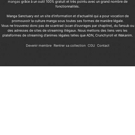
mangas
grâce à un outil 100% gratuit et très pointu avec un grand nombre de
fonctionnalités.
Manga Sanctuary est un site d'information et d'actualité qui a pour vocation de
promouvoir la culture manga sous toutes ses formes de manière légale.
Vous ne trouverez donc pas de scantrad (scan d'ouvrages par chapitre), du fansub ou
des adresses de sites de streaming illégaux. Nous mettons des liens vers les
plateformes de streaming d'animes légales telles que ADN, Crunchyroll et Wakanim.
Devenir membre
Rentrer sa collection
CGU
Contact