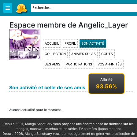
Espace membre de Angelic_Layer
ACCUEIL
PROFIL
SON ACTIVITÉ
COLLECTION
ANIMES SUIVIS
GOÛTS
SES AMIS
PARTICIPATIONS
VOS AFFINITÉS
Affinité
93.56%
Son activité et celle de ses amis
Aucune actualité pour le moment.
Depuis 2001,
Manga Sanctuary
vous propose une énorme base de données sur les
mangas
,
manhwa
,
manhua
et les
séries TV animées (japanimation)
.
Depuis 2006, Manga Sanctuary vous permet également de
gérer votre collection de