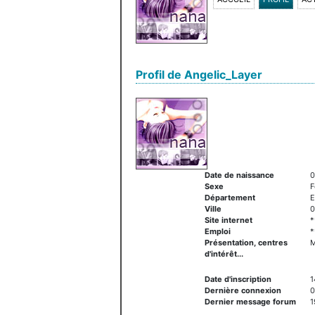
Profil de Angelic_Layer
Date de naissance
0
Sexe
Département
E
Ville
0
Site internet
*
Emploi
*
Présentation, centres
M
d'intérêt...
Date d'inscription
1
Dernière connexion
0
Dernier message forum
1