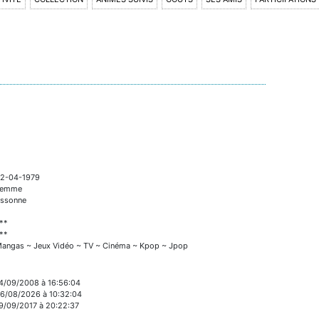
2-04-1979
Femme
ssonne
**
**
angas ~ Jeux Vidéo ~ TV ~ Cinéma ~ Kpop ~ Jpop
4/09/2008 à 16:56:04
6/08/2026 à 10:32:04
9/09/2017 à 20:22:37