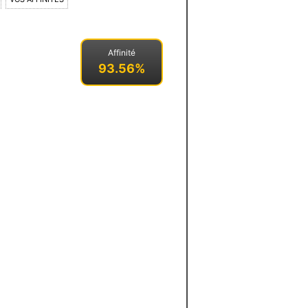
Affinité
93.56%