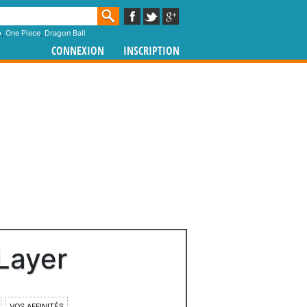
p
,
One Piece
,
Dragon Ball
CONNEXION
INSCRIPTION
Layer
VOS AFFINITÉS