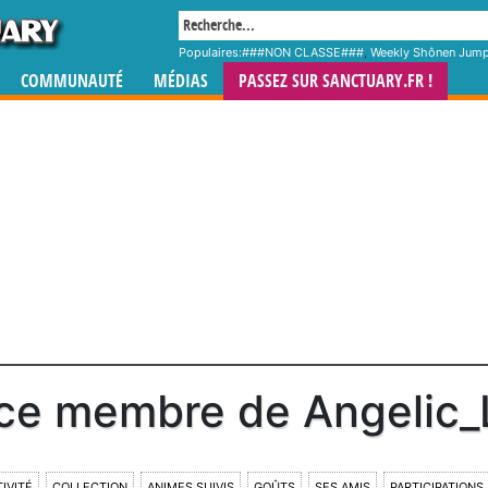
Populaires:
###NON CLASSE###
,
Weekly Shônen Jum
COMMUNAUTÉ
MÉDIAS
PASSEZ SUR SANCTUARY.FR !
ce membre de Angelic_
IVITÉ
COLLECTION
ANIMES SUIVIS
GOÛTS
SES AMIS
PARTICIPATIONS