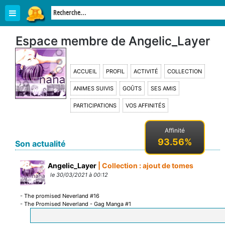
Espace membre de Angelic_Layer
ACCUEIL
PROFIL
ACTIVITÉ
COLLECTION
ANIMES SUIVIS
GOÛTS
SES AMIS
PARTICIPATIONS
VOS AFFINITÉS
Affinité
93.56%
Son actualité
Angelic_Layer
| Collection : ajout de tomes
le 30/03/2021 à 00:12
-
The promised Neverland #16
-
The Promised Neverland - Gag Manga #1