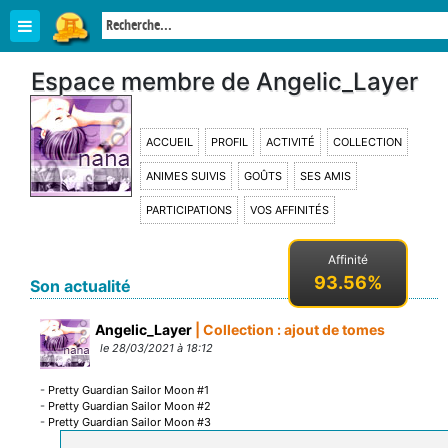
Espace membre de Angelic_Layer
ACCUEIL
PROFIL
ACTIVITÉ
COLLECTION
ANIMES SUIVIS
GOÛTS
SES AMIS
PARTICIPATIONS
VOS AFFINITÉS
Affinité
93.56%
Son actualité
Angelic_Layer
| Collection : ajout de tomes
le 28/03/2021 à 18:12
-
Pretty Guardian Sailor Moon #1
-
Pretty Guardian Sailor Moon #2
-
Pretty Guardian Sailor Moon #3