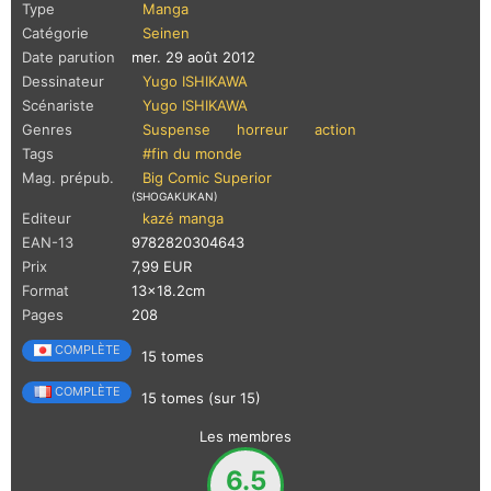
Type
Manga
Catégorie
Seinen
Date parution
mer. 29 août 2012
Dessinateur
Yugo ISHIKAWA
Scénariste
Yugo ISHIKAWA
Genres
Suspense
horreur
action
Tags
#fin du monde
Mag. prépub.
Big Comic Superior
(SHOGAKUKAN)
Editeur
kazé manga
EAN-13
9782820304643
Prix
7,99 EUR
Format
13x18.2cm
Pages
208
COMPLÈTE
15 tomes
COMPLÈTE
15 tomes (sur 15)
Les membres
6.5