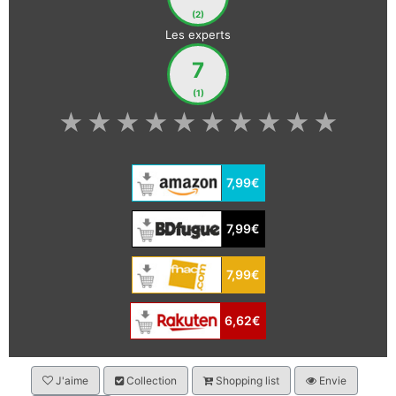
(2)
Les experts
7
(1)
★
★
★
★
★
★
★
★
★
★
7,99€
7,99€
7,99€
6,62€
J'aime
Collection
Shopping list
Envie