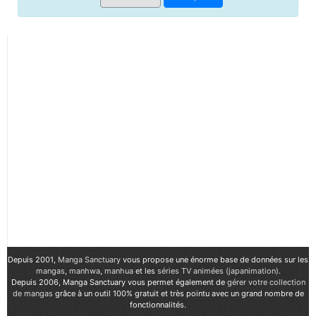
Depuis 2001,
Manga Sanctuary
vous propose une énorme base de données sur les
mangas
,
manhwa
,
manhua
et les
séries TV animées (japanimation)
.
Depuis 2006, Manga Sanctuary vous permet également de
gérer votre collection
de mangas
grâce à un outil 100% gratuit et très pointu avec un grand nombre de
fonctionnalités.