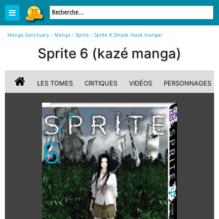
Manga Sanctuary
›
Manga
›
Sprite
›
Sprite 6 Simple (kazé manga)
Sprite 6 (kazé manga)
LES TOMES
CRITIQUES
VIDÉOS
PERSONNAGES