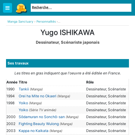
Manga Sanctuary
›
Personnalités
›
Yugo ISHIKAWA (Dessinateur, Scénariste japonais)
Yugo ISHIKAWA
Dessinateur, Scénariste japonais
Ses travaux
Les titres en gras indiquent que l'oeuvre a été éditée en France.
Année
Titre
Rôle
1990
Tankii
Dessinateur, Scénariste
(Manga)
1994
Orei ha Mite no Okaeri
Dessinateur, Scénariste
(Manga)
1998
Yoiko
Dessinateur, Scénariste
(Manga)
Yoiko
Dessinateur, Scénariste
(Série TV animée)
2000
Sôdamuran no Sonchô-san
Dessinateur, Scénariste
(Manga)
2002
Fighting Beauty Wulong
Dessinateur, Scénariste
(Manga)
2003
Kappa no Kaikata
Dessinateur, Scénariste
(Manga)