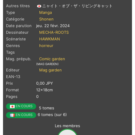
Autres titres
ニャイト・オブ・ザ・リビングキャット
Type
Manga
Catégorie
Shonen
Date parution
jeu. 22 févr. 2024
Dessinateur
MECHA-ROOTS
Scénariste
HAWKMAN
Genres
horreur
Tags
Mag. prépub.
Comic garden
(MAG GARDEN)
Editeur
Mag garden
EAN-13
Prix
0,00 JPY
Format
12x18cm
Pages
0
EN COURS
5 tomes
6 tomes (sur 6)
EN COURS
Les membres