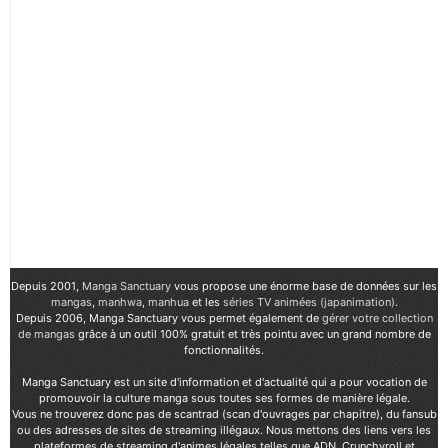
Depuis 2001,
Manga Sanctuary
vous propose une énorme base de données sur les
mangas
,
manhwa
,
manhua
et les
séries TV animées (japanimation)
.
Depuis 2006, Manga Sanctuary vous permet également de
gérer votre collection
de mangas
grâce à un outil 100% gratuit et très pointu avec un grand nombre de
fonctionnalités.
Manga Sanctuary est un site d'information et d'actualité qui a pour vocation de
promouvoir la culture manga sous toutes ses formes de manière légale.
Vous ne trouverez donc pas de scantrad (scan d'ouvrages par chapitre), du fansub
ou des adresses de sites de streaming illégaux. Nous mettons des liens vers les
plateformes de streaming d'animes légales telles que ADN, Crunchyroll et