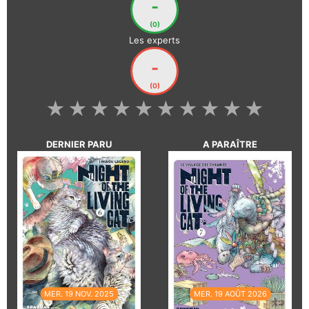
-
(0)
Les experts
-
(0)
★
★
★
★
★
★
★
★
★
★
DERNIER PARU
A PARAÎTRE
MER. 19 NOV. 2025
MER. 19 AOÛT 2026