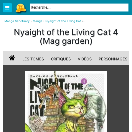
Manga Sanctuary
›
Manga
›
Nyaight of the Living Cat
›
Nyaight of the Living Cat 4 simple (Mag garden)
Nyaight of the Living Cat 4
(Mag garden)
LES TOMES
CRITIQUES
VIDÉOS
PERSONNAGES