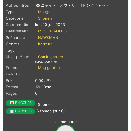
Autres titres
ニャイト・オブ・ザ・リビングキャット
Type
Manga
Catégorie
Shonen
Date parution
lun. 10 juil. 2023
Dessinateur
MECHA-ROOTS
Scénariste
HAWKMAN
Genres
horreur
Tags
Mag. prépub.
Comic garden
(MAG GARDEN)
Editeur
Mag garden
EAN-13
Prix
0,00 JPY
Format
12x18cm
Pages
0
EN COURS
5 tomes
6 tomes (sur 6)
EN COURS
Les membres