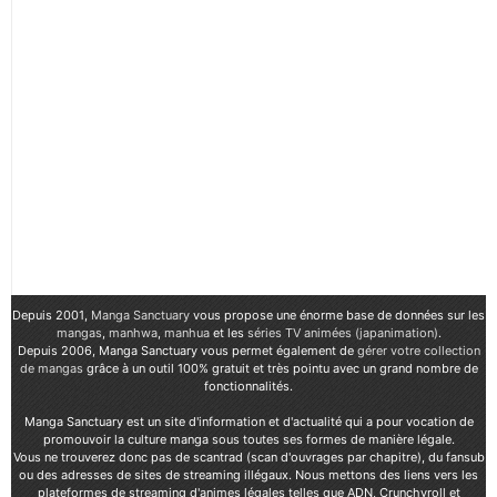
Depuis 2001,
Manga Sanctuary
vous propose une énorme base de données sur les
mangas
,
manhwa
,
manhua
et les
séries TV animées (japanimation)
.
Depuis 2006, Manga Sanctuary vous permet également de
gérer votre collection
de mangas
grâce à un outil 100% gratuit et très pointu avec un grand nombre de
fonctionnalités.
Manga Sanctuary est un site d'information et d'actualité qui a pour vocation de
promouvoir la culture manga sous toutes ses formes de manière légale.
Vous ne trouverez donc pas de scantrad (scan d'ouvrages par chapitre), du fansub
ou des adresses de sites de streaming illégaux. Nous mettons des liens vers les
plateformes de streaming d'animes légales telles que ADN, Crunchyroll et