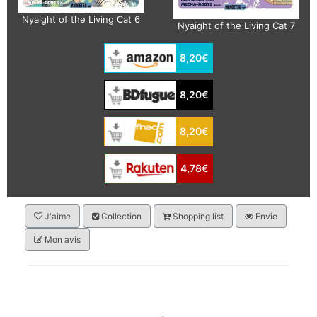
Nyaight of the Living Cat 6
Nyaight of the Living Cat 7
8,20€
8,20€
8,20€
4,78€
J'aime
Collection
Shopping list
Envie
Mon avis