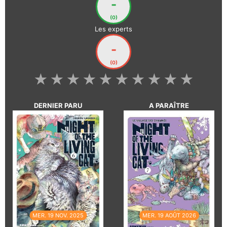
-
(0)
Les experts
-
(0)
★
★
★
★
★
★
★
★
★
★
DERNIER PARU
A PARAÎTRE
MER. 19 NOV. 2025
MER. 19 AOÛT 2026