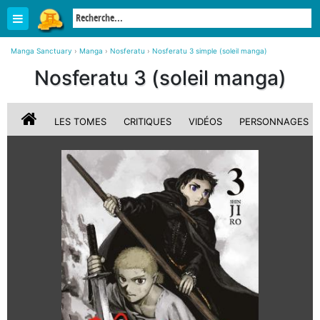
Manga Sanctuary
›
Manga
›
Nosferatu
›
Nosferatu 3 simple (soleil manga)
Nosferatu 3 (soleil manga)
LES TOMES
CRITIQUES
VIDÉOS
PERSONNAGES