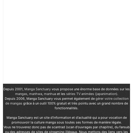
Depuis 2001,
Manga Sanctuary
vous propose une énorme base de données sur les
mangas
,
manhwa
,
manhua
et les
séries TV animées (japanimation)
.
Depuis 2006, Manga Sanctuary vous permet également de
gérer votre collection
de mangas
grâce à un outil 100% gratuit et très pointu avec un grand nombre de
fonctionnalités.
Manga Sanctuary est un site d'information et d'actualité qui a pour vocation de
promouvoir la culture manga sous toutes ses formes de manière légale.
Vous ne trouverez donc pas de scantrad (scan d'ouvrages par chapitre), du fansub
ou des adresses de sites de streaming illégaux. Nous mettons des liens vers les