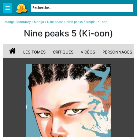
Manga Sanctuary
›
Manga
›
Nine peaks
›
Nine peaks 5 simple (Ki-oon)
Nine peaks 5 (Ki-oon)
LES TOMES
CRITIQUES
VIDÉOS
PERSONNAGES