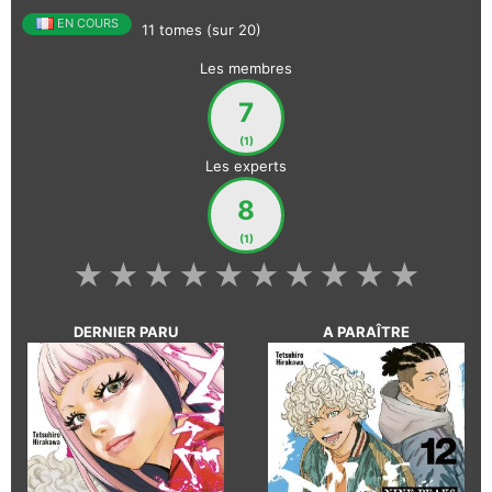
EN COURS
11 tomes (sur 20)
Les membres
7
(1)
Les experts
8
(1)
★
★
★
★
★
★
★
★
★
★
DERNIER PARU
A PARAÎTRE