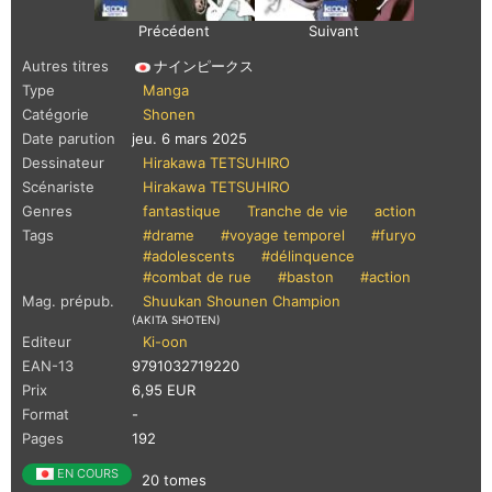
Précédent
Suivant
Autres titres
ナインピークス
Type
Manga
Catégorie
Shonen
Date parution
jeu. 6 mars 2025
Dessinateur
Hirakawa TETSUHIRO
Scénariste
Hirakawa TETSUHIRO
Genres
fantastique
Tranche de vie
action
Tags
#drame
#voyage temporel
#furyo
#adolescents
#délinquence
#combat de rue
#baston
#action
Mag. prépub.
Shuukan Shounen Champion
(AKITA SHOTEN)
Editeur
Ki-oon
EAN-13
9791032719220
Prix
6,95 EUR
Format
-
Pages
192
EN COURS
20 tomes