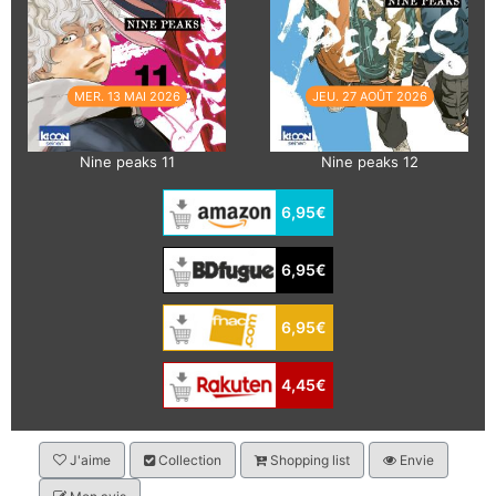
MER. 13 MAI 2026
JEU. 27 AOÛT 2026
Nine peaks 11
Nine peaks 12
6,95€
6,95€
6,95€
4,45€
J'aime
Collection
Shopping list
Envie