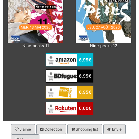
MER. 13 MAI 2026
JEU. 27 AOÛT 2026
Nine peaks 11
Nine peaks 12
6,95€
6,95€
6,95€
6,60€
J'aime
Collection
Shopping list
Envie