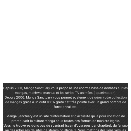
Depuis 2001,
Manga Sanctuary
vous propose une énorme base de données sur les
mangas
,
manhwa
,
manhua
et les
séries TV animées (japanimation)
.
Depuis 2006, Manga Sanctuary vous permet également de
gérer votre collection
de mangas
grâce à un outil 100% gratuit et très pointu avec un grand nombre de
fonctionnalités.
Manga Sanctuary est un site d'information et d'actualité qui a pour vocation de
promouvoir la culture manga sous toutes ses formes de manière légale.
Vous ne trouverez donc pas de scantrad (scan d'ouvrages par chapitre), du fansub
ou des adresses de sites de streaming illégaux. Nous mettons des liens vers les