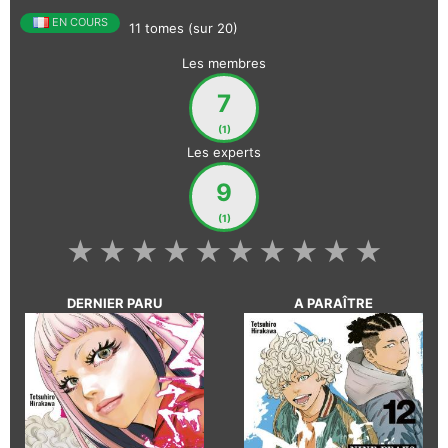
EN COURS
11 tomes (sur 20)
Les membres
7
(1)
Les experts
9
(1)
★
★
★
★
★
★
★
★
★
★
DERNIER PARU
A PARAÎTRE