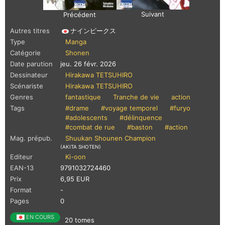
Suivant
Précédent
Autres titres
ナインピークス
Type
Manga
Catégorie
Shonen
Date parution
jeu. 26 févr. 2026
Dessinateur
Hirakawa TETSUHIRO
Scénariste
Hirakawa TETSUHIRO
Genres
fantastique
Tranche de vie
action
Tags
#drame
#voyage temporel
#furyo
#adolescents
#délinquence
#combat de rue
#baston
#action
Mag. prépub.
Shuukan Shounen Champion
(AKITA SHOTEN)
Editeur
Ki-oon
EAN-13
9791032724460
Prix
6,95 EUR
Format
-
Pages
0
EN COURS
20 tomes