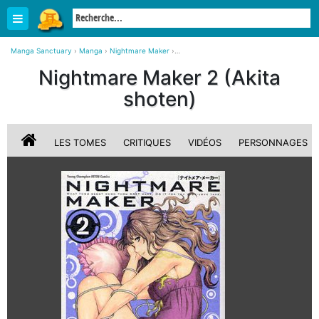
Manga Sanctuary
›
Manga
›
Nightmare Maker
›
Nightmare Maker 2 simple (Akita shoten)
Nightmare Maker 2 (Akita
shoten)
LES TOMES
CRITIQUES
VIDÉOS
PERSONNAGES