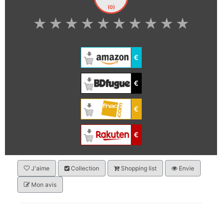
(0)
★
★
★
★
★
★
★
★
★
★
€
€
€
€
J'aime
Collection
Shopping list
Envie
Mon avis