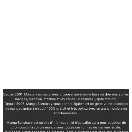
Depuis 2001,
Manga Sanctuary
vous propose une énorme base de données sur les
mangas
,
manhwa
,
manhua
et les
séries TV animées (japanimation)
.
Depuis 2006, Manga Sanctuary vous permet également de
gérer votre collection
de mangas
grâce à un outil 100% gratuit et très pointu avec un grand nombre de
fonctionnalités.
Manga Sanctuary est un site d'information et d'actualité qui a pour vocation de
promouvoir la culture manga sous toutes ses formes de manière légale.