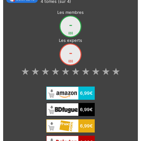
4 tomes (sur 4)
Les membres
-
(0)
Les experts
-
(0)
★
★
★
★
★
★
★
★
★
★
6,99€
6,99€
6,99€