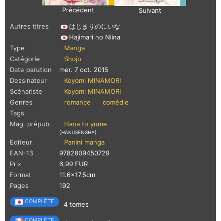
Précédent
Suivant
Autres titres
はじまりのにいな
Hajimari no Niina
Type
Manga
Catégorie
Shojo
Date parution
mer. 7 oct. 2015
Dessinateur
Koyomi MINAMORI
Scénariste
Koyomi MINAMORI
Genres
romance
comédie
Tags
Mag. prépub.
Hana to yume
(HAKUSENSHA)
Editeur
Panini manga
EAN-13
9782809450729
Prix
6,99 EUR
Format
11.6x17.5cm
Pages
192
COMPLÈTE
4 tomes
COMPLÈTE