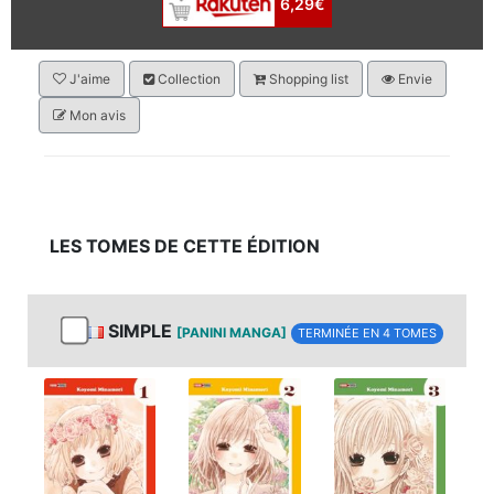
6,29€
J'aime
Collection
Shopping list
Envie
Mon avis
LES TOMES DE CETTE ÉDITION
SIMPLE
[PANINI MANGA]
TERMINÉE EN 4 TOMES