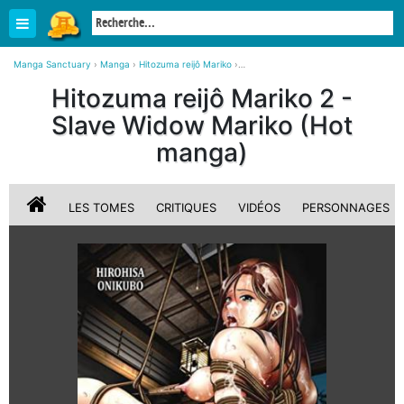
Manga Sanctuary
›
Manga
›
Hitozuma reijô Mariko
›
Hitozuma reijô Mariko 2 Slave Widow Mariko Simple (Hot manga)
Hitozuma reijô Mariko 2 -
Slave Widow Mariko (Hot
manga)
LES TOMES
CRITIQUES
VIDÉOS
PERSONNAGES