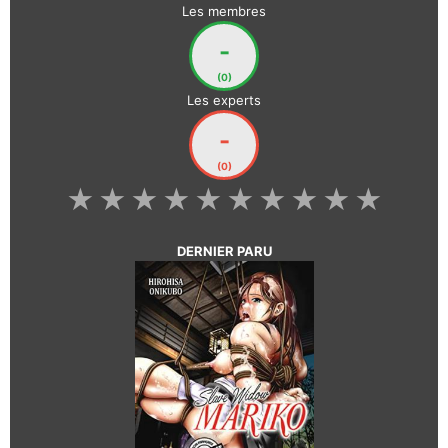
Les membres
-
(0)
Les experts
-
(0)
★
★
★
★
★
★
★
★
★
★
DERNIER PARU