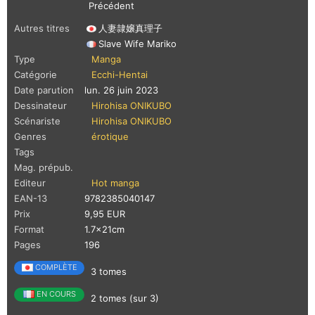
Précédent
Autres titres
人妻隷嬢真理子
Slave Wife Mariko
Type
Manga
Catégorie
Ecchi-Hentai
Date parution
lun. 26 juin 2023
Dessinateur
Hirohisa ONIKUBO
Scénariste
Hirohisa ONIKUBO
Genres
érotique
Tags
Mag. prépub.
Editeur
Hot manga
EAN-13
9782385040147
Prix
9,95 EUR
Format
1.7x21cm
Pages
196
COMPLÈTE
3 tomes
EN COURS
2 tomes (sur 3)