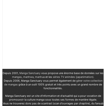
Depuis 2001,
Manga Sanctuary
vous propose une énorme base de données sur les
mangas
,
manhwa
,
manhua
et les
séries TV animées (japanimation)
.
Depuis 2006, Manga Sanctuary vous permet également de
gérer votre collection
de mangas
grâce à un outil 100% gratuit et très pointu avec un grand nombre de
fonctionnalités.
Manga Sanctuary est un site d'information et d'actualité qui a pour vocation de
promouvoir la culture manga sous toutes ses formes de manière légale.
Vous ne trouverez donc pas de scantrad (scan d'ouvrages par chapitre), du fansub