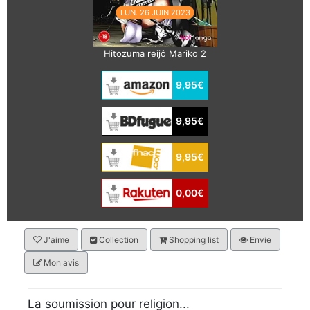
LUN. 26 JUIN 2023
Hitozuma reijô Mariko 2
9,95€
9,95€
9,95€
0,00€
J'aime
Collection
Shopping list
Envie
Mon avis
La soumission pour religion...