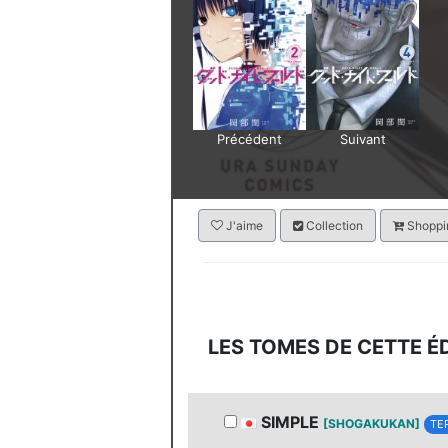
Précédent
Suivant
J'aime
Collection
Shoppin
LES TOMES DE CETTE É
SIMPLE
[SHOGAKUKAN]
TE