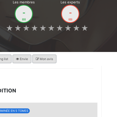
Les membres
Les experts
-
-
(0)
(0)
★
★
★
★
★
★
★
★
★
★
g list
Envie
Mon avis
DITION
RMINÉE EN 5 TOMES