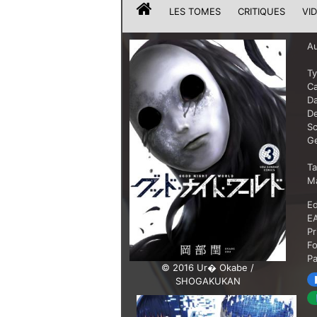
LES TOMES
CRITIQUES
VI
Au
T
Ca
Da
De
Sc
G
T
Ma
Ed
E
Pr
F
P
© 2016 Ur� Okabe /
SHOGAKUKAN