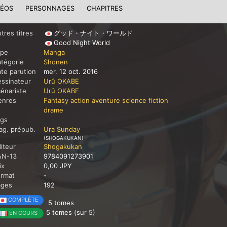
DÉOS
PERSONNAGES
CHAPITRES
tres titres
グッド・ナイト・ワールド
Good Night World
ype
Manga
tégorie
Shonen
te parution
mer. 12 oct. 2016
ssinateur
Urû OKABE
énariste
Urû OKABE
enres
Fantasy
action
aventure
science fiction
drame
ags
g. prépub.
Ura Sunday
(SHOGAKUKAN)
iteur
Shogakukan
AN-13
9784091273901
ix
0,00 JPY
ormat
-
ages
192
COMPLÈTE
5 tomes
5 tomes (sur 5)
EN COURS