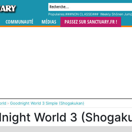
Populaires:
###NON CLASSE###
,
Weekly Shônen Jum
COMMUNAUTÉ
MÉDIAS
PASSEZ SUR SANCTUARY.FR !
rld
›
Goodnight World 3 Simple (Shogakukan)
night World 3 (Shogak