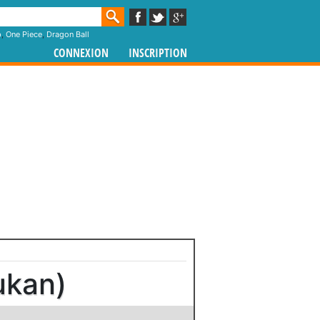
p
,
One Piece
,
Dragon Ball
CONNEXION
INSCRIPTION
ukan)