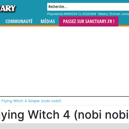
Populaires:
###NON CLASSE###
,
Weekly Shônen Jum
COMMUNAUTÉ
MÉDIAS
PASSEZ SUR SANCTUARY.FR !
›
Flying Witch 4 Simple (nobi nobi!)
lying Witch 4 (nobi nobi