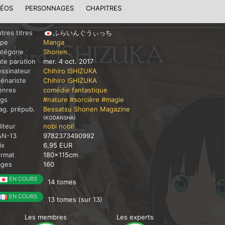
DÉOS
PERSONNAGES
CHAPITRES
tres titres
ふらいんぐうぃっち
ype
Manga
tégorie
Shonen
te parution
mer. 4 oct. 2017
ssinateur
Chihiro ISHIZUKA
énariste
Chihiro ISHIZUKA
enres
comédie
fantastique
ags
#nature
#sorcière
#magie
g. prépub.
Bessatsu Shonen Magazine
(KODANSHA)
iteur
nobi nobi!
AN-13
9782373490992
ix
6,95 EUR
ormat
180x115cm
ages
160
EN COURS
14 tomes
EN COURS
13 tomes (sur 13)
Les membres
Les experts