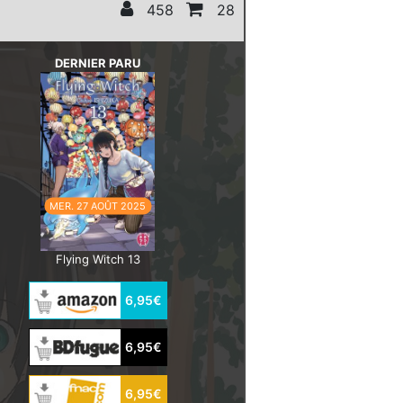
458
28
DERNIER PARU
MER. 27 AOÛT 2025
Flying Witch 13
6,95€
6,95€
6,95€