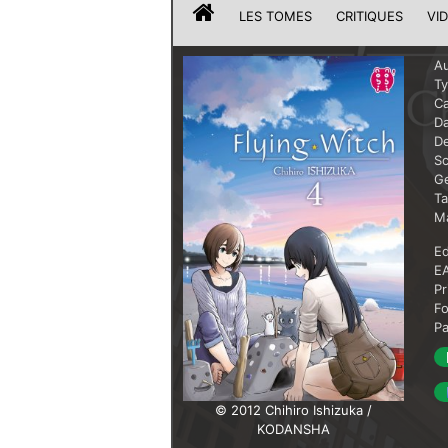
LES TOMES
CRITIQUES
VI
Au
T
Ca
Da
De
Sc
G
T
Ma
Ed
E
Pr
F
P
© 2012 Chihiro Ishizuka /
KODANSHA