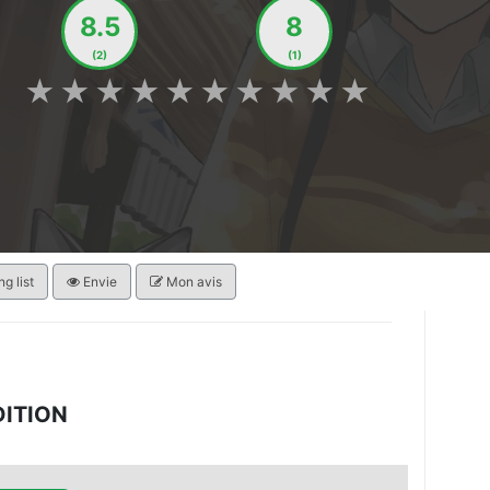
8.5
8
(2)
(1)
★
★
★
★
★
★
★
★
★
★
g list
Envie
Mon avis
DITION