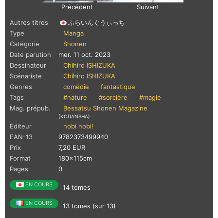
Précédent
Suivant
Autres titres
ふらいんぐうぃっち
Type
Manga
Catégorie
Shonen
Date parution
mer. 11 oct. 2023
Dessinateur
Chihiro ISHIZUKA
Scénariste
Chihiro ISHIZUKA
Genres
comédie
fantastique
Tags
#nature
#sorcière
#magie
Mag. prépub.
Bessatsu Shonen Magazine
(KODANSHA)
Editeur
nobi nobi!
EAN-13
9782373499940
Prix
7,20 EUR
Format
180x115cm
Pages
0
EN COURS
14 tomes
EN COURS
13 tomes (sur 13)