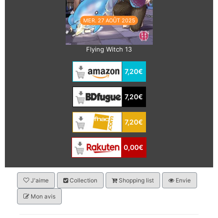
MER. 27 AOÛT 2025
Flying Witch 13
7,20€
7,20€
7,20€
0,00€
J'aime
Collection
Shopping list
Envie
Mon avis