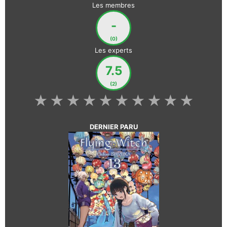
Les membres
-
(0)
Les experts
7.5
(2)
★
★
★
★
★
★
★
★
★
★
DERNIER PARU