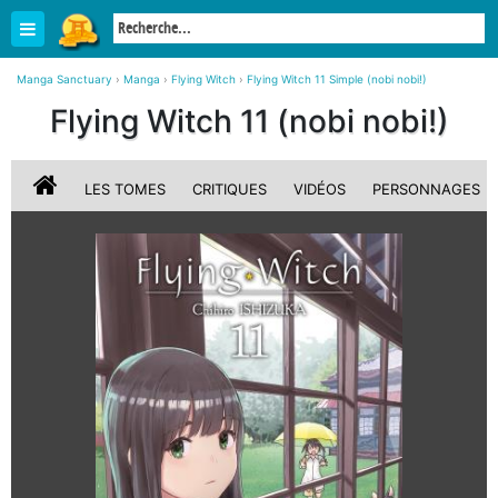
Manga Sanctuary
›
Manga
›
Flying Witch
›
Flying Witch 11 Simple (nobi nobi!)
Flying Witch 11 (nobi nobi!)
LES TOMES
CRITIQUES
VIDÉOS
PERSONNAGES