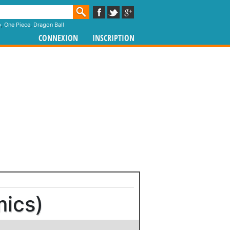
p
,
One Piece
,
Dragon Ball
CONNEXION
INSCRIPTION
mics)