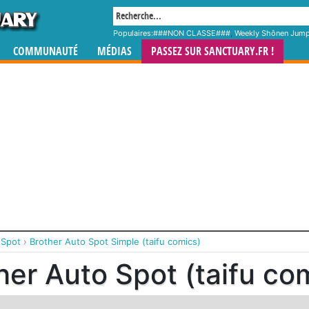
Populaires:
###NON CLASSE###
,
Weekly Shônen Jum
COMMUNAUTÉ
MÉDIAS
PASSEZ SUR SANCTUARY.FR !
 Spot
›
Brother Auto Spot Simple (taifu comics)
her Auto Spot (taifu co