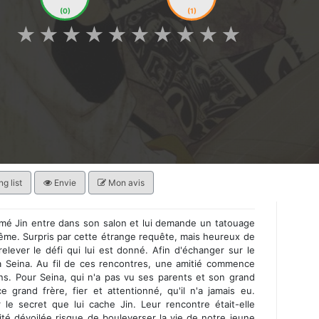
(0)
(1)
★
★
★
★
★
★
★
★
★
★
g list
Envie
Mon avis
mmé Jin entre dans son salon et lui demande un tatouage
même. Surpris par cette étrange requête, mais heureux de
relever le défi qui lui est donné. Afin d'échanger sur le
 à Seina. Au fil de ces rencontres, une amitié commence
ns. Pour Seina, qui n'a pas vu ses parents et son grand
 grand frère, fier et attentionné, qu'il n'a jamais eu.
le secret que lui cache Jin. Leur rencontre était-elle
rité dévoilée risque de bouleverser la vie de notre jeune