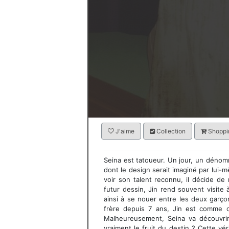
J'aime
Collection
Shoppin
Seina est tatoueur. Un jour, un déno
dont le design serait imaginé par lui-
voir son talent reconnu, il décide de 
futur dessin, Jin rend souvent visite
ainsi à se nouer entre les deux garço
frère depuis 7 ans, Jin est comme ce
Malheureusement, Seina va découvrir 
vraiment le fruit du destin ? Cette vé