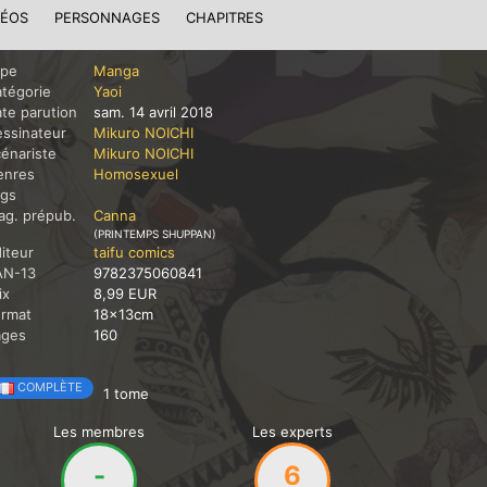
DÉOS
PERSONNAGES
CHAPITRES
ype
Manga
tégorie
Yaoi
te parution
sam. 14 avril 2018
ssinateur
Mikuro NOICHI
énariste
Mikuro NOICHI
enres
Homosexuel
ags
g. prépub.
Canna
(PRINTEMPS SHUPPAN)
iteur
taifu comics
AN-13
9782375060841
ix
8,99 EUR
ormat
18x13cm
ages
160
COMPLÈTE
1 tome
Les membres
Les experts
-
6