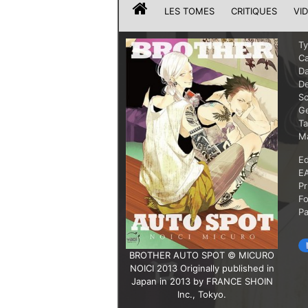
LES TOMES
CRITIQUES
VI
T
Ca
Da
De
Sc
G
T
Ma
Ed
E
Pr
F
P
BROTHER AUTO SPOT © MICURO
NOICI 2013 Originally published in
Japan in 2013 by FRANCE SHOIN
Inc., Tokyo.