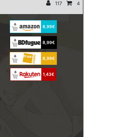
117
4
8,99€
8,99€
8,99€
1,43€