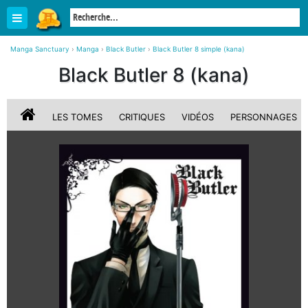
Manga Sanctuary
›
Manga
›
Black Butler
›
Black Butler 8 simple (kana)
Black Butler 8 (kana)
LES TOMES
CRITIQUES
VIDÉOS
PERSONNAGES