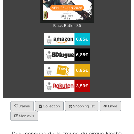
VEN. 26 JUIN 2026
Black Butler 35
6,85€
6,85€
6,85€
3,59€
J'aime
Collection
Shopping list
Envie
Mon avis
Des membres de la troupe du cirque Noah’s