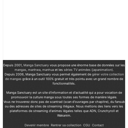
Depuis 2001,
Manga Sanctuary
vous propose une énorme base de données sur les
mangas
,
manhwa
,
manhua
et les
séries TV animées (japanimation)
.
Depuis 2006, Manga Sanctuary vous permet également de
gérer votre collection
de mangas
grâce à un outil 100% gratuit et très pointu avec un grand nombre de
fonctionnalités.
Manga Sanctuary est un site d'information et d'actualité qui a pour vocation de
promouvoir la culture manga sous toutes ses formes de manière légale.
Vous ne trouverez donc pas de scantrad (scan d'ouvrages par chapitre), du fansub
ou des adresses de sites de streaming illégaux. Nous mettons des liens vers les
plateformes de streaming d'animes légales telles que ADN, Crunchyroll et
Wakanim.
Devenir membre
Rentrer sa collection
CGU
Contact