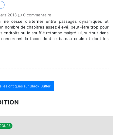
F
ars 2013
0 commentaire
i ne cesse d'alterner entre passages dynamiques et
un nombre de chapitres assez élevé, peut-être trop pour
ues endroits ou le soufflé retombe malgré lui, surtout dans
c concernant la façon dont le bateau coule et dont les
s les critiques sur Black Butler
DITION
 COURS