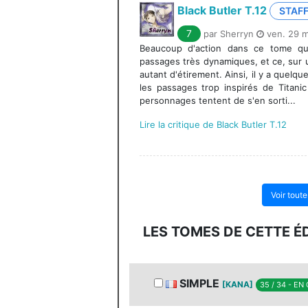
Black Butler T.12
STAF
7
par Sherryn
ven. 29 m
Beaucoup d'action dans ce tome qu
passages très dynamiques, et ce, sur 
autant d'étirement. Ainsi, il y a quelq
les passages trop inspirés de Titani
personnages tentent de s'en sorti...
Lire la critique de Black Butler T.12
Voir toute
LES TOMES DE CETTE É
SIMPLE
[KANA]
35 / 34 - EN