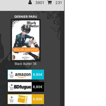
3901
231
DERNIER PARU
VEN. 26 JUIN 2026
Black Butler 35
6,85€
6,85€
6,85€