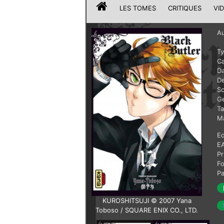
LES TOMES
CRITIQUES
VI
Au
T
Ca
Da
De
Sc
G
T
Ma
Ed
E
Pr
F
P
KUROSHITSUJI © 2007 Yana
Toboso / SQUARE ENIX CO., LTD.