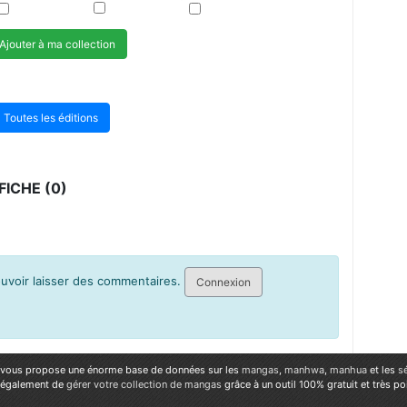
Ajouter à ma collection
Toutes les éditions
ICHE (0)
pouvoir laisser des commentaires.
Connexion
vous propose une énorme base de données sur les
mangas
,
manhwa
,
manhua
et les
s
 également de
gérer votre collection de mangas
grâce à un outil 100% gratuit et très p