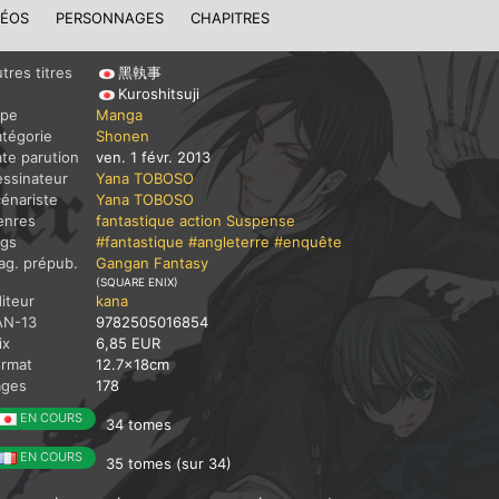
DÉOS
PERSONNAGES
CHAPITRES
tres titres
黑執事
Kuroshitsuji
ype
Manga
tégorie
Shonen
te parution
ven. 1 févr. 2013
ssinateur
Yana TOBOSO
énariste
Yana TOBOSO
enres
fantastique
action
Suspense
ags
#fantastique
#angleterre
#enquête
g. prépub.
Gangan Fantasy
(SQUARE ENIX)
iteur
kana
AN-13
9782505016854
ix
6,85 EUR
ormat
12.7x18cm
ages
178
EN COURS
34 tomes
EN COURS
35 tomes (sur 34)