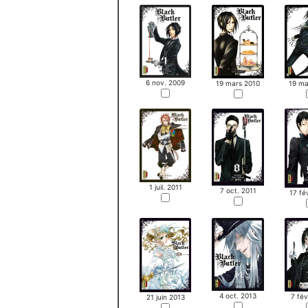
6 nov. 2009
19 mars 2010
19 ma
1 juil. 2011
7 oct. 2011
17 fé
4 oct. 2013
7 fév
21 juin 2013