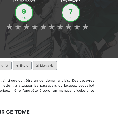
Les membres
Les experts
9
7
(14)
(1)
★
★
★
★
★
★
★
★
★
★
g list
Envie
Mon avis
st ainsi que doit être un gentleman anglais." Des cadavres
 mettent à attaquer les passagers du luxueux paquebot
érieux mène l'enquête à bord, un menaçant iceberg se
UR CE TOME