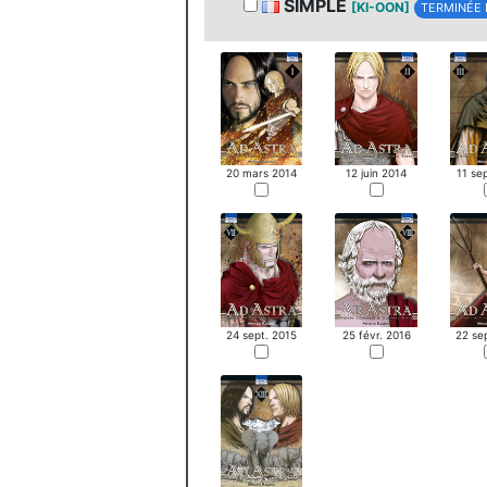
SIMPLE
[KI-OON]
TERMINÉE 
20 mars 2014
12 juin 2014
11 se
24 sept. 2015
25 févr. 2016
22 se