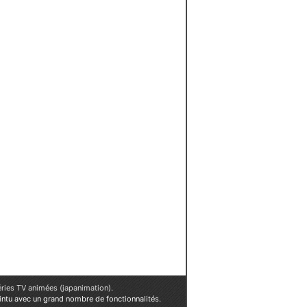
éries TV animées (japanimation)
.
ointu avec un grand nombre de fonctionnalités.