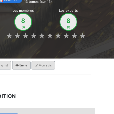
COMPLÈTE
13 tomes (sur 13)
Les membres
Les experts
8
8
(1)
(1)
★
★
★
★
★
★
★
★
★
★
g list
Envie
Mon avis
DITION