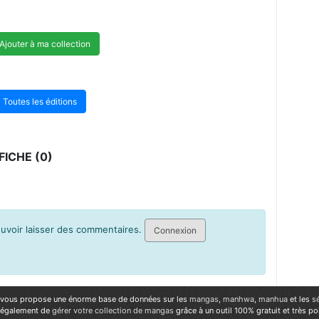
Ajouter à ma collection
Toutes les éditions
ICHE (0)
pouvoir laisser des commentaires.
Connexion
vous propose une énorme base de données sur les
mangas
,
manhwa
,
manhua
et les
s
 également de
gérer votre collection de mangas
grâce à un outil 100% gratuit et très p