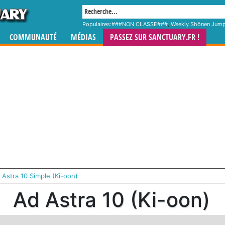
Populaires:
###NON CLASSE###
,
Weekly Shônen Jum
COMMUNAUTÉ
MÉDIAS
PASSEZ SUR SANCTUARY.FR !
 Astra 10 Simple (Ki-oon)
Ad Astra 10 (Ki-oon)