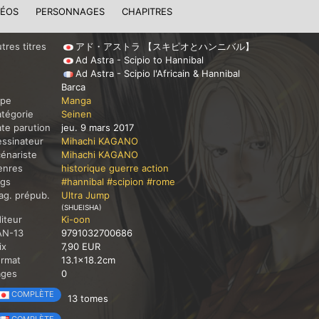
DÉOS
PERSONNAGES
CHAPITRES
tres titres
アド・アストラ 【スキピオとハンニバル】
Ad Astra - Scipio to Hannibal
Ad Astra - Scipio l'Africain & Hannibal
Barca
ype
Manga
tégorie
Seinen
te parution
jeu. 9 mars 2017
ssinateur
Mihachi KAGANO
énariste
Mihachi KAGANO
enres
historique
guerre
action
ags
#hannibal
#scipion
#rome
g. prépub.
Ultra Jump
(SHUEISHA)
iteur
Ki-oon
AN-13
9791032700686
ix
7,90 EUR
ormat
13.1x18.2cm
ages
0
COMPLÈTE
13 tomes