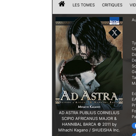
LES TOMES
CRITIQUES
VI
Au
T
Ca
Da
De
Sc
G
T
Ma
Ed
E
Pr
F
AD ASTRA PUBLIUS CORNELIUS
P
SCIPIO AFRICANUS MAJOR &
HANNIBAL BARCA © 2011 by
Mihachi Kagano / SHUEISHA Inc.